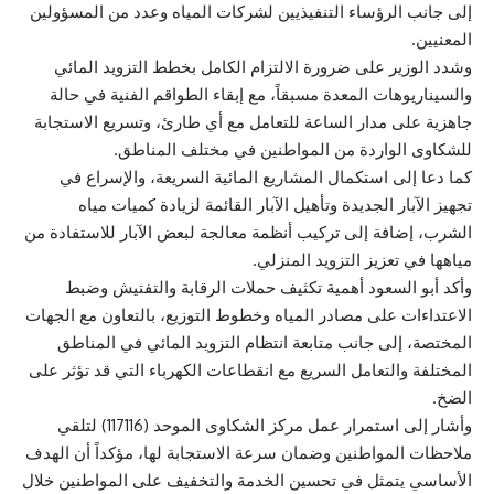
إلى جانب الرؤساء التنفيذيين لشركات المياه وعدد من المسؤولين
المعنيين.
وشدد الوزير على ضرورة الالتزام الكامل بخطط التزويد المائي
والسيناريوهات المعدة مسبقاً، مع إبقاء الطواقم الفنية في حالة
جاهزية على مدار الساعة للتعامل مع أي طارئ، وتسريع الاستجابة
للشكاوى الواردة من المواطنين في مختلف المناطق.
كما دعا إلى استكمال المشاريع المائية السريعة، والإسراع في
تجهيز الآبار الجديدة وتأهيل الآبار القائمة لزيادة كميات مياه
الشرب، إضافة إلى تركيب أنظمة معالجة لبعض الآبار للاستفادة من
مياهها في تعزيز التزويد المنزلي.
وأكد أبو السعود أهمية تكثيف حملات الرقابة والتفتيش وضبط
الاعتداءات على مصادر المياه وخطوط التوزيع، بالتعاون مع الجهات
المختصة، إلى جانب متابعة انتظام التزويد المائي في المناطق
المختلفة والتعامل السريع مع انقطاعات الكهرباء التي قد تؤثر على
الضخ.
وأشار إلى استمرار عمل مركز الشكاوى الموحد (117116) لتلقي
ملاحظات المواطنين وضمان سرعة الاستجابة لها، مؤكداً أن الهدف
الأساسي يتمثل في تحسين الخدمة والتخفيف على المواطنين خلال