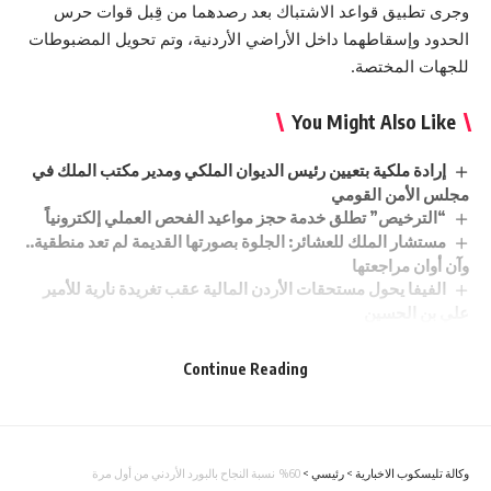
وجرى تطبيق قواعد الاشتباك بعد رصدهما من قِبل قوات حرس
الحدود وإسقاطهما داخل الأراضي الأردنية، وتم تحويل المضبوطات
للجهات المختصة.
You Might Also Like
إرادة ملكية بتعيين رئيس الديوان الملكي ومدير مكتب الملك في
مجلس الأمن القومي
“الترخيص” تطلق خدمة حجز مواعيد الفحص العملي إلكترونياً
مستشار الملك للعشائر: الجلوة بصورتها القديمة لم تعد منطقية..
وآن أوان مراجعتها
الفيفا يحول مستحقات الأردن المالية عقب تغريدة نارية للأمير
علي بن الحسين
تجار رغدان يناشدون رئيس الوزراء لوقف مخططات تهدد رزق 3
آلاف أسرة
Continue Reading
Sign Up For Daily Newsletter
وكالة تليسكوب الاخبارية
>
رئيسي
>
%60 نسبة النجاح بالبورد الأردني من أول مرة