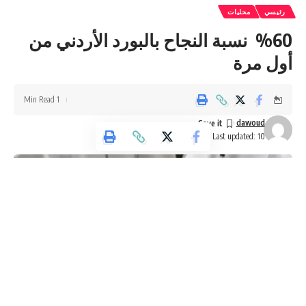
Be keep up! Get the latest breaking news delivered
رئيسي
محليات
straight to your inbox.
%60 نسبة النجاح بالبورد الأردني من
[mc4wp_form]
أول مرة
By signing up, you agree to our
Terms of Use
and acknowledge the data practices in
our
Privacy Policy
. You may unsubscribe at any time.
1 Min Read
dawoud
Last updated: 10 مايو، 2026 12:20 م
Facebook