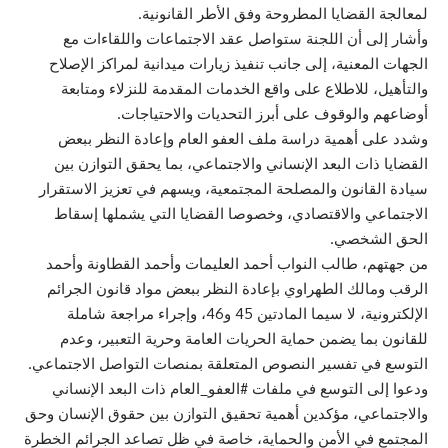
لمعالجة القضايا المطروحة وفق الأطر القانونية.
وأشار إلى أن اللجنة ستواصل عقد الاجتماعات واللقاءات مع
الجهات المعنية، إلى جانب تنفيذ زيارات ميدانية لمراكز الإصلاح
والتأهيل، للاطلاع على واقع الخدمات المقدمة للنزلاء ومتابعة
أوضاعهم والوقوف على أبرز التحديات والاحتياجات.
وشدد على أهمية دراسة ملف العفو العام وإعادة النظر ببعض
القضايا ذات البعد الإنساني والاجتماعي، بما يحقق التوازن بين
سيادة القانون والمصلحة المجتمعية، ويسهم في تعزيز الاستقرار
الاجتماعي والاقتصادي، وخصوصا القضايا التي يشملها إسقاط
الحق الشخصي.
من جهتهم، طالب النواب أحمد العليمات وأحمد القطاونة وأحمد
الرقب ومالك الطهراوي بإعادة النظر ببعض مواد قانون الجرائم
الإلكترونية، لا سيما المادتين 45 و46، وإجراء مراجعة شاملة
للقانون بما يضمن حماية الحريات العامة وحرية التعبير، وعدم
التوسع في تفسير النصوص المتعلقة بمنصات التواصل الاجتماعي.
ودعوا إلى التوسع في ملفات #العفو_العام ذات البعد الإنساني
والاجتماعي، مؤكدين أهمية تحقيق التوازن بين حقوق الإنسان وحق
المجتمع في الأمن والحماية، خاصة في ظل تصاعد الجرائم الخطرة