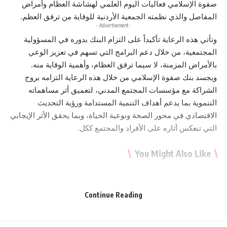
صفوة الإسلامي فعاليات اليوم العلمي لهشاشة العظام وأمراض
المفاصل والذي نظمته الجمعية الأردنية للوقاية من ترقق العظم.
- Advertisement -
وتأتي هذه الرعاية تأكيداً على التزام البنك بدوره في المسؤولية
المجتمعية، من خلال دعم البرامج التي تسهم في تعزيز الوعي
بالأمراض المزمنة، لا سيما ترقق العظام، وأهمية الوقاية منه.
ويجسد بنك صفوة الإسلامي من خلال هذه الرعاية التزامه بروح
الشراكة مع مؤسسات المجتمع المدني، لتعميق أثر مساهماته
التنموية بما يدعم أهداف التنمية المستدامة ورؤية التحديث
الاقتصادي في محور الصحة ونوعية الحياة، وبما يحقق الأثر الإيجابي
التي تنعكس آثاره على الأفراد والمجتمع ككل.
You Might Also Like
حزب الإصلاح يواصل انفتاحه على الجامعات ويزور جامعة الزرقاء
الخاصة ويلتقي رئيس الجامعة وعميد شؤون الطلبة
Continue Reading
بيان صادر عن المكتب السياسي لحزب الميثاق الوطني
نقابة المقاولين تستقبل وفداً فلسطينياً من الشركات المشاركة
في معرض تكنولوجيا البناء