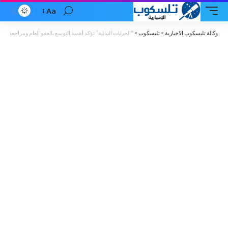
Aa
Font
Resizer
وكالة تليسكوب الاخبارية
>
تليسكوب
>
“الحريات النيابية” تؤكد أهمية التوسع بالعفو العام ومراجعة قانو