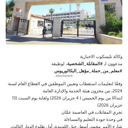
وكالة تليسكوب الاخبارية
مدعوون لـ
#
المقابلة_الشخصية
، لوظيفة
#
معلم_من_حملة_مؤهل_البكالوريوس
- Advertisement -
وفقًا لتعليمات استقطاب وتعيين الموظفين في القطاع العام لسنة
2024، من مخزون هيئة الخدمة والإدارة العامة
ابتداءًا من يوم الخميس ( 4 حزيران 2026) ولغاية يوم السبت (13
حزيران 2026)
تجري المقابلات في العاصمة عمَّان
في وحدة جودة التعليم والمساءلة
شارع الأمير محمد، أسفل جبل اللويبدة، أول طلوع الدوار الثالث،