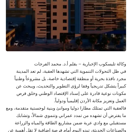
وكالة تليسكوب الإخبارية – بقلم أ.د. محمد الفرجات
في ظل التحولات التنموية التي تشهدها العقبة، لم تعد المدينة
مجرد نافذة بحرية أو منطقة إقتصادية خاصة، بل مشروعاً وطنياً
كبيراً يتشكل تدريجياً وفقا لرؤى التطوير والتحديث، ويبحث عن
مكونات نوعية قادرة على إسناد الإقتصاد الوطني وخلق فرص
العمل وتعزيز مكانة الأردن إقليمياً ودولياً.
فالعقبة التي تمتلك مطارا دوليا وموانئ وبنية لوجستية متقدمة، ومع
ما يفترض أن تشهده من تمدد عمراني وتنموي شمالاً، وتشابك
مستقبلي مع وادي عربة ضمن مشاريع الطاقة والمياه والزراعة
والصناعات الحديثة، تبدو اليوم أمام فرصة إضافية لا تقل أهمية عن