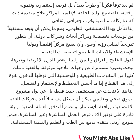
لم يعد ترفاً فكرياً أو طرحاً بعيداً، بل فرصة إستثمارية وتنموية
واقعية، خاصة مع تزايد الحاجة الإقليمية لمراكز علاج متقدمة ذات
كفاءة وكلف مناسبة وقرب جغرافي وثقافي.
إننا نتأمل بهذا المستشفى التعليمي، ومع ما يمكن أن يتبعه مستقبلاً
من توسعات تخصصية ومراكز أبحاث وشراكات دولية، أن يتطور
تدريجياً ليقابل رؤية أوسع، وأن يصبح مركزاً إقليمياً ودولياً
للإستشفاء والأبحاث الطبية والتخصصات الدقيقة.
فدول الخليج والعراق واليمن وليبيا وبعض الدول الإفريقية وغيرها،
تبحث بصورة مستمرة عن وجهات علاجية موثوقة، والعقبة تمتلك
كثيرا من المقومات الطبيعية واللوجستية التي تؤهلها للدخول بقوة
إلى هذا القطاع إذا ما أحسن التخطيط والإستثمار والتشغيل.
إننا هنا لا نتحدث عن مستشفى جديد فقط، بل عن نواة مشروع
تنموي صحي وتعليمي يمكن أن يشكل مستقبلاً أحد محركات العقبة
الإقتصادية، ورافعة للإستثمار، ومصدراً لتدفق العملة الصعبة، وبيئة
قادرة على توفير آلاف فرص العمل المباشرة وغير المباشرة، ضمن
نموذج أردني متقدم يدمج بين الطب والتعليم والتنمية المستدامة.
You Might Also Like