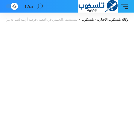
Aa
Font
Resizer
وكالة تليسكوب الاخبارية
>
تليسكوب
>
المستشفى التعليمي في العقبة .. فرصة أردنية لصناعة مركز إق