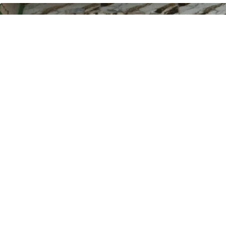
e processed by CodeCarvings Piczard ### FREE Community Edition ### on 2025-1