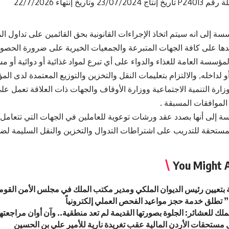
ة إلى انه سيتم اتخاذ الإجراءات القانونية بحق القائمين على تداول ا
ها على كافة الجهات المتبرعة والجمعيات الخيرية على ضرورة الحصو
لمؤسسة العامة للغذاء والدواء على أي تبرع لمواد غذائية أو دوائية أو
و لداخله, والالتزام بتعليمات النقل والتخزين والتوزيع المعتمدة لدى ا
زارة التنمية الاجتماعية ووزارة الأوقاف والجهات ذات العلاقة تعمل على
الموافقات المسبقة .
 إلى أنها بصدد عقد ورشات توعوية للعاملين في الجهات التي تتعامل بال
مستحقة للتدريب على اشتراطات التدوال والتخزين والنقل السليمة لضما
You Might A
ة بتعيين رئيس الديوان الملكي ومدير مكتب الملك في مجلس الأمن القو
تطلق خدمة حجز مواعيد الفحص العملي إلكترونياً
لك للعشائر: الجلوة بصورتها القديمة لم تعد منطقية.. وآن أوان مراجعتها
ل مستحقات الأردن المالية عقب تغريدة نارية للأمير علي بن الحسين