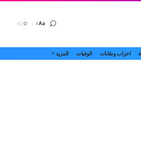
Aa
Font
Resizer
ة
احزاب ونقابات
الوفيات
المزيد