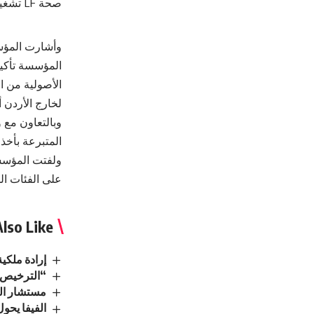
صحة LF تشغيلة رقم P24013 تاريخ إنتاج 23/07/2024 وتاريخ إنتهاء 22/7/2026
وأشارت المؤسس
المؤسسة تأكيد
الأصولية من ا
لخارج الأردن أ
وبالتعاون مع و
المتبرعة بأخذ 
ولفتت المؤسسة
على الفئات ال
lso Like
إرادة ملكي
“الترخيص” 
مستشار الم
الفيفا يحو