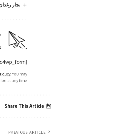
تجار رغدان 
r
.
[mc4wp_form]
 Policy
. You may
be at any time.
Share This Article
PREVIOUS ARTICLE