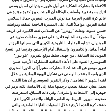
الاكتفاء بالمشاركة الشكلية في أول ظهور مونديالي له، بل يسعى
لترك بصمة قوية. وأضافت الوكالة أن المنتخب برز كقوة مؤثرة في
عالم كرة القدم العربية منذ تولي المدرب المغربي جمال السلامي
قيادة الفريق، مواصلاً البناء على المسيرة الناجحة لسلفه ومواطنه
حسين عموتة. ونقلت “رويترز” عن السلامي ثقته الكبيرة في فريقه،
مؤكداً أن المجموعة الحالية قادرة على تفجير مفاجآت مدوية في
المونديال، تشابه المفاجآت التاريخية الكبرى التي سجلتها الجزائر
أمام ألمانيا، والكاميرون والسنغال أمام الأرجنتين وفرنسا في النسخ
المونديالية السابقة ، من جهته، سلط موقع تلفزيون “بلو نيوز”
السويسري الضوء على الأبعاد الثقافية للمشاركة الأردنية ضمن
تقرير موسع عن المنتخبات المشاركة، مشيراً إلى الدور المحوري
الذي يلعبه المنتخب الوطني في تشكيل الهوية الوطنية من خلال
لقبه الشهير “النشامى”. وذكر التقرير السويسري أن هذا اللقب
يحمل معانٍ عميقة يصعب ترجمتها بدقة إلى الألمانية، لكنه يرمز في
جوهره إلى “الشجاعة والشرف”. وفي ذات السياق، استعرضت
صحيفة “ميرور” البريطانية الطفرة الهائلة والتقدم الكبير الذي
حققته كرة القدم الأردنية خلال السنوات القليلة الماضية، والتي