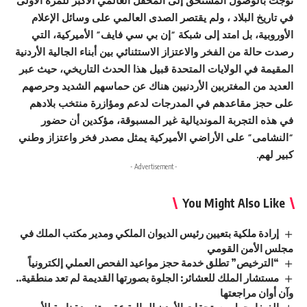
توجت بالوصول المستحق إلى المحفل العالمي الأكبر للمرة الأولى
في تاريخ البلاد ، ولم يقتصر الصدى العالمي على وسائل الإعلام
الأوروبية، بل امتد إلى شبكة “إن بي سي فايف” الأميركية، التي
رصدت حالة من الفخر والاعتزاز الاستثنائي بين أبناء الجالية الأردنية
المقيمة في الولايات المتحدة قبيل هذا الحدث التاريخي، حيث عبر
العديد من المغتربين الأردنيين هناك عن حماسهم الشديد وحرصهم
على حجز مقاعدهم في المدرجات لدعم ومؤازرة منتخب بلادهم
في هذه التجربة المونديالية غير المسبوقة، مؤكدين أن حضور
“النشامى” على الأراضي الأميركية يمثل مصدر فخر واعتزاز وطني
كبير لهم.
- Advertisement -
You Might Also Like
إرادة ملكية بتعيين رئيس الديوان الملكي ومدير مكتب الملك في
مجلس الأمن القومي
“الترخيص” تطلق خدمة حجز مواعيد الفحص العملي إلكترونياً
مستشار الملك للعشائر: الجلوة بصورتها القديمة لم تعد منطقية..
وآن أوان مراجعتها
الفيفا يحول مستحقات الأردن المالية عقب تغريدة نارية للأمير