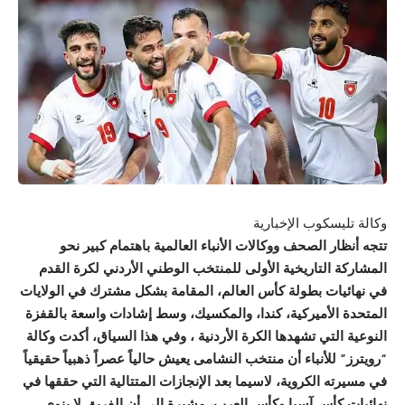
وكالة تليسكوب الإخبارية
​تتجه أنظار الصحف ووكالات الأنباء العالمية باهتمام كبير نحو
المشاركة التاريخية الأولى للمنتخب الوطني الأردني لكرة القدم
في نهائيات بطولة كأس العالم، المقامة بشكل مشترك في الولايات
المتحدة الأميركية، كندا، والمكسيك، وسط إشادات واسعة بالقفزة
النوعية التي تشهدها الكرة الأردنية ، وفي هذا السياق، أكدت وكالة
“رويترز” للأنباء أن منتخب النشامى يعيش حالياً عصراً ذهبياً حقيقياً
في مسيرته الكروية، لاسيما بعد الإنجازات المتتالية التي حققها في
نهائيات كأس آسيا وكأس العرب، مشيرة إلى أن الفريق لا ينوي