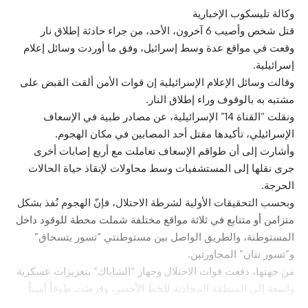
وكالة تليسكوب الإخبارية
قتل شخص وأصيب 6 آخرون، الأحد، من جراء حادثة إطلاق نار
وقعت في مواقع عدة وسط إسرائيل، وفق ما أوردت وسائل إعلام
إسرائيلية.
وقالت وسائل الإعلام الإسرائيلية إن قوات الأمن ألقت القبض على
مشتبه به بالوقوف وراء إطلاق النار.
ونقلت “القناة 14” الإسرائيلية، عن مصادر طبية في الإسعاف
الإسرائيلي، تأكيدها مقتل أحد المصابين في مكان الهجوم.
وأشارت إلى أن طواقم الإسعاف تعاملت مع أربع إصابات أخرى
جرى نقلها إلى المستشفيات وسط محاولات لإنقاذ حياة الحالات
الحرجة.
وبحسب التحقيقات الأولية لشرطة الاحتلال، فإنّ الهجوم نُفذ بشكل
متزامن أو متتابع في ثلاثة مواقع مختلفة شملت محطة للوقود داخل
المستوطنة، والطريق الواصل بين مستوطنتي “تسور يتسحاق”
و”تسور نتان” المجاورتين.
من جهتها، دفعت قوات الاحتلال وجهاز “الشاباك” بتعزيزات عسكرية
واسعة إلى المنطقة المحاذية للخط الأخضر، وفرضت طوقاً أمنياً
مشدداً حول المستوطنات المستهدفة، فيما بدأت مروحيات وآليات