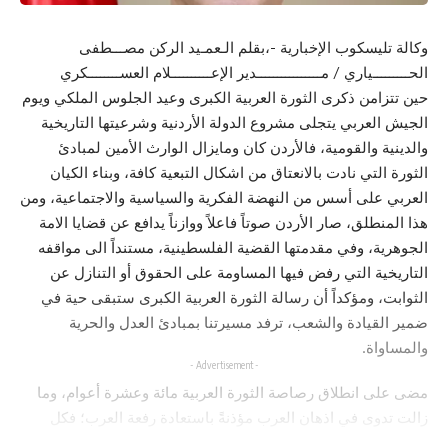
وكالة تليسكوب الإخبارية -،بقلم الـعمـيد الركن مصـــطفى
الحـــــــــياري / مــــــــــــــــدير الإعــــــــــلام العســــــــكري
حين تتزامن ذكرى الثورة العربية الكبرى وعيد الجلوس الملكي ويوم
الجيش العربي يتجلى مشروع الدولة الأردنية وشرعيتها التاريخية
والدينية والقومية، فالأردن كان ومايزال الوارث الأمين لمبادئ
الثورة التي نادت بالانعتاق من اشكال التبعية كافة، وبناء الكيان
العربي على أسس من النهضة الفكرية والسياسية والاجتماعية، ومن
هذا المنطلق، صار الأردن صوتاً فاعلاً ووازناً يدافع عن قضايا الامة
الجوهرية، وفي مقدمتها القضية الفلسطينية، مستنداً الى مواقفه
التاريخية التي رفض فيها المساومة على الحقوق أو التنازل عن
الثوابت، ومؤكداً أن رسالة الثورة العربية الكبرى ستبقى حية في
ضمير القيادة والشعب، ترفد مسيرتنا بمبادئ العدل والحرية
والمساواة.
- Advertisement -
مضى على انطلاق رصاصة الثورة العربية مائة وعشرة أعوام، وما
زالت تدوى في اذهان العرب مؤذنةً باستعادة رفعة العرب؛ فكل
نشمي وكل عربي عليه أن يعي مقولة المغفور له الملك المؤسس