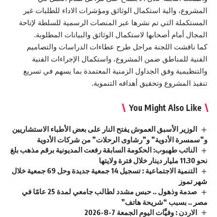
المشروع، والية استكمال الوثائق ومؤشرات الاداء للطلبات غير
المستكملة التي تم نشرها عبر المنصات الرسمية للسلطة لإتاحة
المجال أمام أصحابها لاستكمال الوثائق والبيانات المطلوبة.
كما ناقشت اللجنة مراحل طرح عطاءات الدراسات والتصاميم
الفنية للمناطق ضمن المشروع، واستكمال الإجراءات الفنية
والتنظيمية وفق الجداول الزمنية المعتمدة بما يسهم في تسريع
تنفيذ المشروع وتحقيق أهدافه التنموية.
You Might Also Like
الوزير الأسبق العموش يفتح النار على بعض الأطباء الاستشاريين
و”سمسرة الأدوية” و”رشاوى الرحلات” من شركات الأدوية
النائب طهبوب: الحكومة السابقة رفعت المديونية برقم مذهب بلغ
نحو 11.30 مليار دينار خلال فترة ولايتها
التنمية الاجتماعية : تسجيل 14 جمعية جديدة وحل 69 جمعية خلال
شهر تموز
صدمة وذهول .. حبس مشدد لطالب جامعي لمدة 25 عامًا في
مصر .. بسبب “شريحة هاتف”
الاردن : وفيَّات اليوم الجمعة 7-8-2026