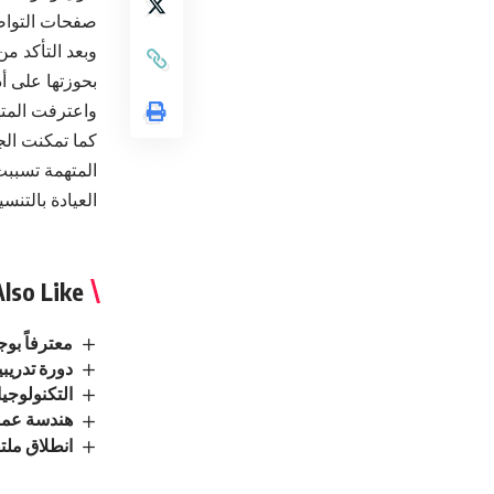
صفحات التواص
وبعد التأكد م
بحوزتها على أ
واعترفت المت
كما تمكنت الج
المتهمة تسببت 
العيادة بالتن
lso Like
معترفاً بو
دورة تدريب
التكنولوجيا
هندسة عمان
انطلاق ملت