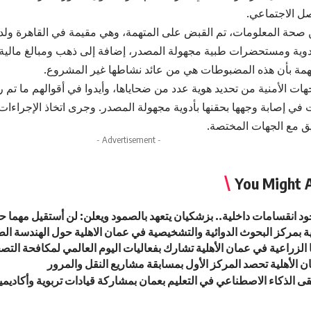
ل الاجتماعي.
ن صحة المعلومات، تم القبض على المتهمة، وهي مقيمة في القاهرة ولديه
دوية ومستحضرات طبية مجهولة المصدر، إضافة إلى ذهب ومبالغ مالية ب
همة بأن هذه المضبوطات هي من عائد نشاطها غير المشروع.
هات الأمنية من تحديد هوية عدد من ضحاياها، وأيدوا في أقوالهم ما تم 
في إصابة وجهها بحقنها بأدوية مجهولة المصدر. وجرى اتخاذ الإجراءات ال
سيق مع الجهات المختصة.
- Advertisement -
You Might A
جود انقسامات داخلية.. بزشكيان يتعهد بالصمود ويعلن: لن أستقيل مهما 
ية بمركز البحوث الدوائية والتشخيصية في عمان الاهلية حول الهندسة الطب
 الزراعية في عمان الأهلية تشارك بفعاليات اليوم العالمي لمكافحة التصحر 
 الأهلية تحصد المركز الأول بمسابقة مشاريع النقل والمرور
قى الذكاء الاصطناعي في التعليم بعمان بمشاركة قيادات تربوية وأكاديمي