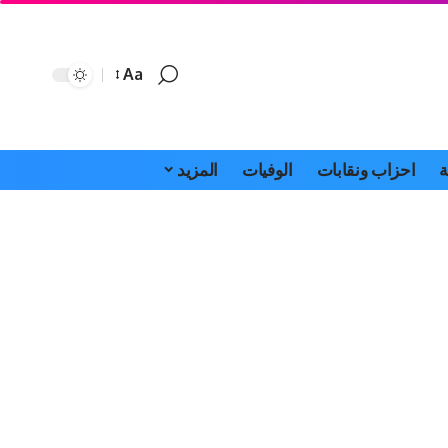
Aa
Font
Resizer
ة
احزاب ونقابات
الوفيات
المزيد