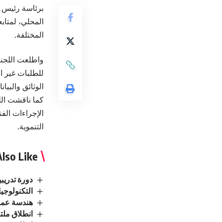
برئاسة رئيس 
المحلي، لمتا
المختلفة.
واطلعت اللجنة
للطلبات غير ا
الوثائق والبيان
كما ناقشت ال
الإجراءات الف
التنموية.
lso Like
دورة تدريب
التكنولوجيا
هندسة عمان
انطلاق ملت