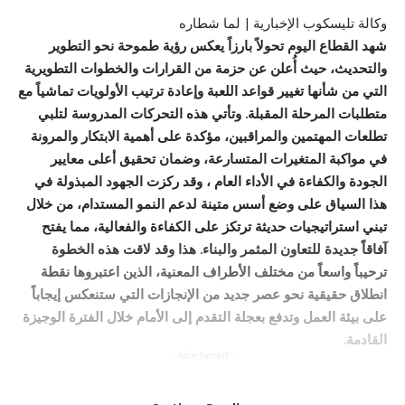
وكالة تليسكوب الإخبارية | لما شطاره
​شهد القطاع اليوم تحولاً بارزاً يعكس رؤية طموحة نحو التطوير
والتحديث، حيث أُعلن عن حزمة من القرارات والخطوات التطويرية
التي من شأنها تغيير قواعد اللعبة وإعادة ترتيب الأولويات تماشياً مع
متطلبات المرحلة المقبلة. وتأتي هذه التحركات المدروسة لتلبي
تطلعات المهتمين والمراقبين، مؤكدة على أهمية الابتكار والمرونة
في مواكبة المتغيرات المتسارعة، وضمان تحقيق أعلى معايير
الجودة والكفاءة في الأداء العام ، وقد ركزت الجهود المبذولة في
هذا السياق على وضع أسس متينة لدعم النمو المستدام، من خلال
تبني استراتيجيات حديثة ترتكز على الكفاءة والفعالية، مما يفتح
آفاقاً جديدة للتعاون المثمر والبناء. هذا وقد لاقت هذه الخطوة
ترحيباً واسعاً من مختلف الأطراف المعنية، الذين اعتبروها نقطة
انطلاق حقيقية نحو عصر جديد من الإنجازات التي ستنعكس إيجاباً
على بيئة العمل وتدفع بعجلة التقدم إلى الأمام خلال الفترة الوجيزة
القادمة.
- Advertisement -
You Might Also Like