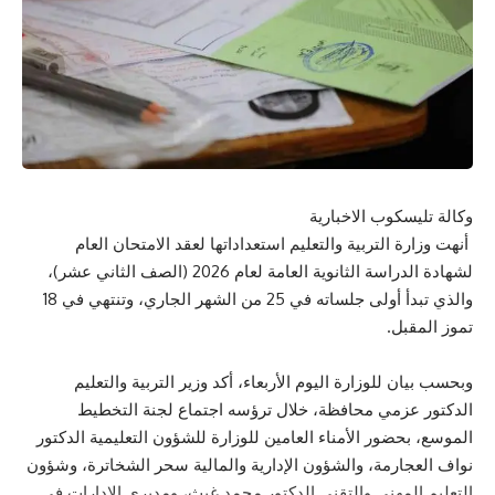
وكالة تليسكوب الاخبارية
أنهت وزارة التربية والتعليم استعداداتها لعقد الامتحان العام
لشهادة الدراسة الثانوية العامة لعام 2026 (الصف الثاني عشر)،
والذي تبدأ أولى جلساته في 25 من الشهر الجاري، وتنتهي في 18
تموز المقبل.
وبحسب بيان للوزارة اليوم الأربعاء، أكد وزير التربية والتعليم
الدكتور عزمي محافظة، خلال ترؤسه اجتماع لجنة التخطيط
الموسع، بحضور الأمناء العامين للوزارة للشؤون التعليمية الدكتور
نواف العجارمة، والشؤون الإدارية والمالية سحر الشخاترة، وشؤون
التعليم المهني والتقني الدكتور محمد غيث، ومديري الإدارات في