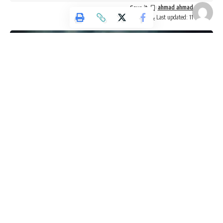
ahmad ahmad
رؤساء قاعات ومساعدين ومراقبين من ذوي الأمانة والكفاءة، وجرى
Last updated: 11 يونيو، 2026 12:53 ص
تدريبهم على تنفيذ التعليمات الناظمة لعقد الامتحان.
وأشار إلى أن الوزارة راعت احتياجات الطلبة من ذوي الإعاقة، من
حيث سهولة الوصول إلى القاعة، وأن تكون غرفة الامتحان في
الطابق الأرضي، وتوفير الممرات وفق كودات البناء الخاصة بهم،
إلى جانب متطلبات البيئة الامتحانية المناسبة لكل إعاقة.
وبين أن الوزارة تعمل على تجهيز غرف عمليات في المركز
والميدان لاستقبال الملاحظات والاستفسارات حول مجريات
الامتحان من الطلبة والمعلمين وأولياء الأمور وجميع الكوادر القائمة
على عقد الامتحان، مشيرا إلى أن ذلك سيتم بالشراكة والتنسيق
مع المؤسسات المساندة للوزارة، ومنها وزارة الداخلية بمختلف
أجهزتها، ووزارة الصحة، ووسائل الإعلام.
وكالة تليسكوب الاخبارية
وجدد ثقة الوزارة بكوادرها القائمة على عقد الامتحان وفق ما هو
قال الرئيس الأمريكي دونالد ترامب لقناة “كان” العبرية اليوم
مخطط له، مقدرا الجهود الكبيرة التي تبذلها خلال فترة
الأربعاء، إن “لولاه، لما كانت هناك إسرائيل”. وجاء في تصريح