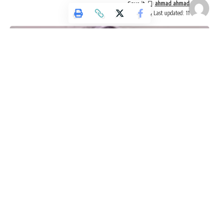
ahmad ahmad
Last updated: 11 يونيو، 2026 9:15 ص
Sign Up For Daily Newsletter
Be keep up! Get the latest breaking news delivered
straight to your inbox.
[mc4wp_form]
By signing up, you agree to our
Terms of Use
and acknowledge the data practices in
our
Privacy Policy
. You may unsubscribe at any time.
Facebook
وكالة تليسكوب الاخبارية