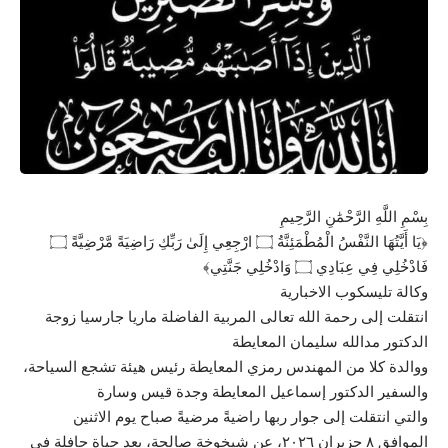
بِسْمِ اللَّهِ الرَّحْمَٰنِ الرَّحِيمِ
﴿يَا أَيَّتُهَا النَّفْسُ الْمُطْمَئِنَّةُ ۝ ارْجِعِي إِلَىٰ رَبِّكِ رَاضِيَةً مَّرْضِيَّةً ۝
فَادْخُلِي فِي عِبَادِي ۝ وَادْخُلِي جَنَّتِي﴾
وكالة تليسكوب الاخبارية
انتقلت إلى رحمة الله تعالى المربية الفاضلة ماريا جارسيا زوجة
الدكتور مدالله سليمان المعايطة
ووالدة كلا من المهندس رمزي المعايطة رئيس هيئة تشجع السياحة،
والسفير الدكتور إسماعيل المعايطة وجدة قيس وسارة
والتي انتقلت إلى جوار ربها راضيةً مرضيةً صباح يوم الاثنين
الموافق ٨ حزيران ٢٠٢٦، عن شيخوخةٍ صالحة، بعد حياةٍ حافلةٍ في