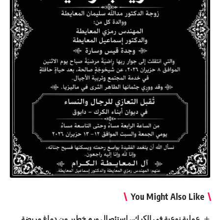
You Might Also Like
عملية نوعية في الكرك.. استئصال ورم خطير من دماغ مريضة