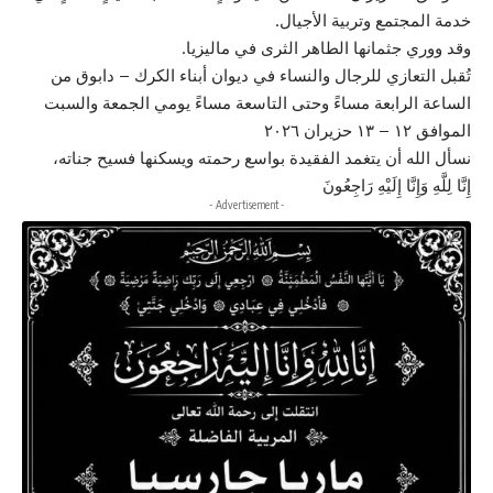
خدمة المجتمع وتربية الأجيال.
وقد ووري جثمانها الطاهر الثرى في ماليزيا.
تُقبل التعازي للرجال والنساء في ديوان أبناء الكرك – دابوق من
الساعة الرابعة مساءً وحتى التاسعة مساءً يومي الجمعة والسبت
الموافق ١٢ – ١٣ حزيران ٢٠٢٦
نسأل الله أن يتغمد الفقيدة بواسع رحمته ويسكنها فسيح جناته،
إِنَّا لِلَّهِ وَإِنَّا إِلَيْهِ رَاجِعُونَ
- Advertisement -