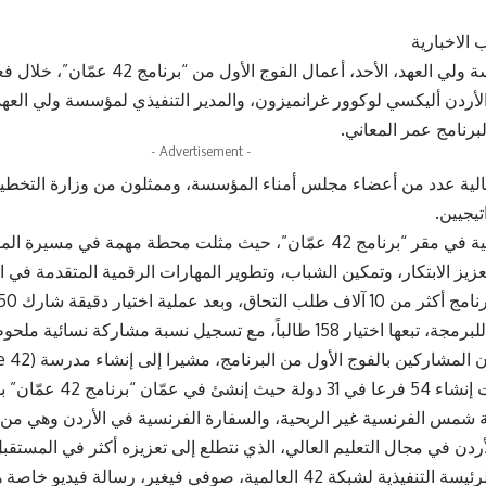
 الاخبارية
أطلقت مؤسسة ولي العهد، الأحد، أعمال الفوج ا
أردن أليكسي لوكوور غرانميزون، والمدير التنفيذي لمؤسسة ولي العهد
برنامج عمر المعاني.
- Advertisement -
لية عدد من أعضاء مجلس أمناء المؤسسة، وممثلون من وزارة التخطيط
يجيين.
وعقدت الفعالية في مقر “برنامج 42 عمّان”، حيث مثلت محطة مهمة في
عزيز الابتكار، وتمكين الشباب، وتطوير المهارات الرقمية المتقدمة في ا
طالباً، مع تسجيل نسبة مشاركة نسائية ملحوظة بلغت 41 بالمئة.
2013، اذ ألهمت إنشاء 54 فرع
 شمس الفرنسية غير الربحية، والسفارة الفرنسية في الأردن وهي من أمثل
أردن في مجال التعليم العالي، الذي نتطلع إلى تعزيزه أكثر في المستقبل
فيما، وجهت الرئيسة التنفيذية لشبكة 42 العالمية، صوفي فيغير، رسالة 