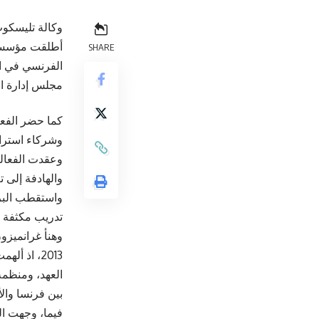
وكالة تليسكوب
SHARE
الفرنسي في ال
مجلس إدارة ال
كما حضر الفعا
وشركاء استرات
والهادفة إلى ت
تدريب مكثفة للبرمجة، تبعها اختيار 158 
العهد، ومنظمة
بين فرنسا وال