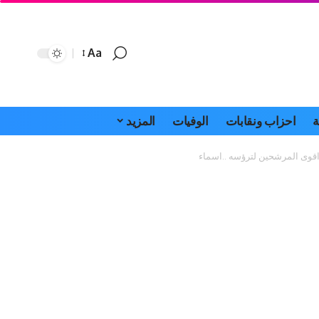
Aa
Font
Resizer
ة
احزاب ونقابات
الوفيات
المزيد