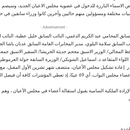
ض الاسماء البارزة للدخول في عضوية مجلس الاعيان الجديد، وسيضم م
ت مختلفة ومسؤولين منهم حاليين وآخرين كانوا وزراء سابقين في حك
- Advertisement -
لسابق المحامي عبد الكريم الدغمي، النائب السابق خليل عطية، النائب 
 السابق سلامة البلوي، مدير المخابرات العامة السابق عدنان باشا الجن
ظ المجالي/ الوزير الاسبق مجحم حديثة الخريشا/ السفير الاسبق جمعة 
اللواء المتقاعد د. اسماعيل الشوبكي/ الوزيرة السابقة خولة العرموطي
، بنصف عدد أعضاء مجلس النواب، أي 69 عينًا، إذ تعطي المؤشرات ك
رادة الملكية السامية بقبول استقالة أعضاء في مجلس الأعيان ، وهم :
شدة