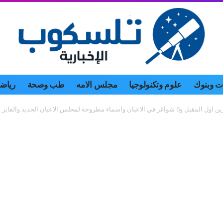
 وبنوك
علوم وتكنولوجيا
مجلس الامه
طب وصحة
رياض
ديد والفايز اقوى المرشحين لترؤسه ..اسماء