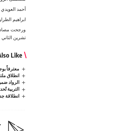
أحمد العويدي
ابراهيم الطراو
ورجحت مصادر ص
تشرين الثاني ا
lso Like
معترفاً بو
انطلاق ملت
الرواد ضمن
التربية تُحدد الاثن
انطلاقة جدي
r