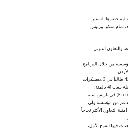
لأول من “برنامج 42 عمّان”، خلال فعالية حضرها السفير
، تمام منكو، ورئيس
 والتعاون الدولي
 مسيرة المؤسسة من خلال البرنامج،
لأردن.
واستقطب البرنامج أكثر من 10 آلاف طلب التحاق، وبعد عملية اختيار دقيقة شارك 450 طالباً في 3 معسكرات
وهنأ غرانميزون المشاركين بالفوج الأول من البرنامج، مشيرا إلى إنشاء مدرسة (Ecole 42) في باريس سنة
ا في 31 دولة حيث إنشئ في عمّان “برنامج 42 عمّان” بدعم من مؤسسة ولي
ة التعاون الأكثر نجاحاً
.
فيديو خاصة هنأت فيها الفوج الأول،