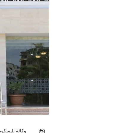
وكالة تليسكوب