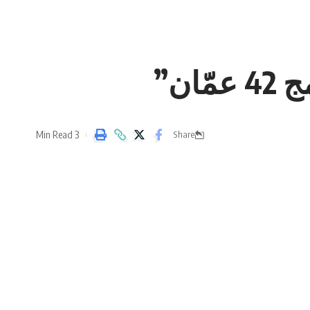
ن”
3 Min Read
Share