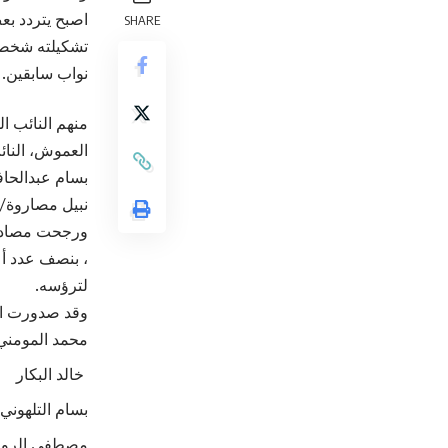
اصبح يتردد بع
SHARE
تشكيلته شخصيا
نواب سابقين.
منهم النائب ا
العموش، النائب
بسام عبدالحاف
نبيل مصاروة/ 
لترؤسه.
وقد صدورت الإ
محمد المومني
خالد البكار
بسام التلهوني
مصطفى الروا