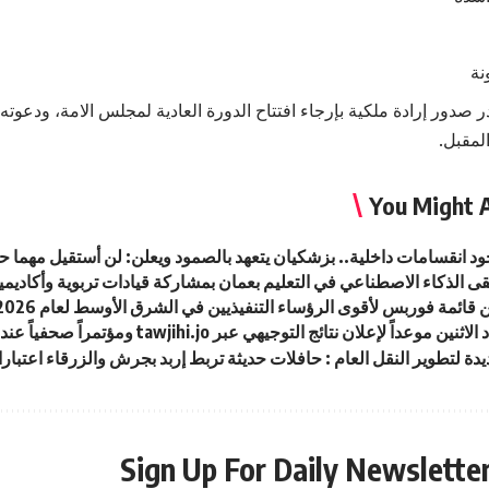
نة
دور إرادة ملكية بإرجاء افتتاح الدورة العادية لمجلس الامة، ودعوته
لمقبل.
You Might A
جود انقسامات داخلية.. بزشكيان يتعهد بالصمود ويعلن: لن أستقيل مهما 
قى الذكاء الاصطناعي في التعليم بعمان بمشاركة قيادات تربوية وأكاديمي
 قائمة فوربس لأقوى الرؤساء التنفيذيين في الشرق الأوسط لعام 2026
ين موعداً لإعلان نتائج التوجيهي عبر tawjihi.jo ومؤتمراً صحفياً عند الخامسة
دة لتطوير النقل العام : حافلات حديثة تربط إربد بجرش والزرقاء اعتبارا
Sign Up For Daily Newslette