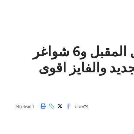
تشكيلة مجلس الاعيان منتصف شهر تشرين اول المقبل و6 شواغر
يد والفايز اقوى
1 Min Read
Share