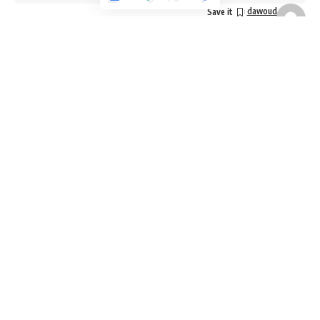
dawoud
Last updated: 29 سبتمبر، 2024 11:20 م
وكالة تليسكوب الاخبارية
اصبح يتردد بعض الاسماء البارزة للدخول في عضوية مجلس
الاعيان الجديد، وسيضم مجلس الأعيان الجديد في تشكيلته