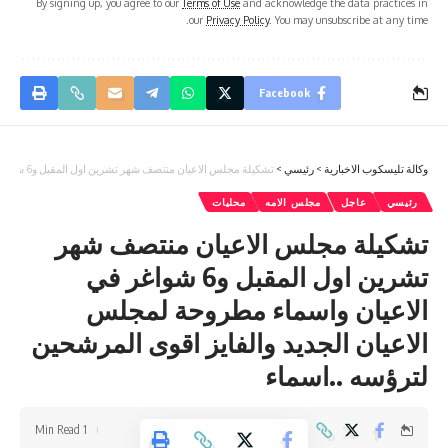
By signing up, you agree to our
Terms of Use
and acknowledge the data practices in
our
Privacy Policy
. You may unsubscribe at any time.
Facebook
وكالة تليسكوب الاخبارية
>
رئيسي
>
تشكيلة مجلس الاعيان منتصف شهر تشرين اول المقبل و6 شواغر في الاعيان واسماء مطروحة لمجلس الاعيان الجديد والفايز اقوى المرشحين لترؤسه ..اسماء
رئيسي
عاجل
مجلس الامه
محليات
تشكيلة مجلس الاعيان منتصف شهر
تشرين اول المقبل و6 شواغر في
الاعيان واسماء مطروحة لمجلس
الاعيان الجديد والفايز اقوى المرشحين
لترؤسه ..اسماء
1 Min Read