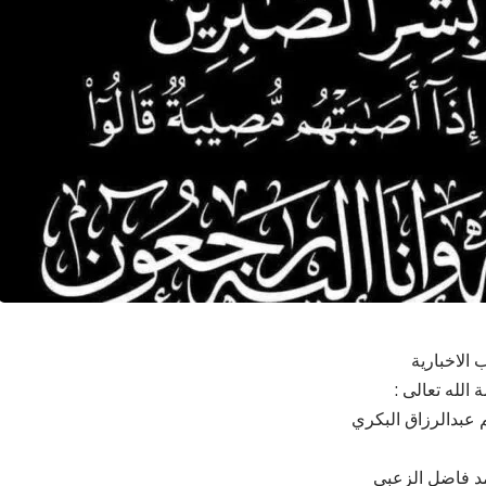
 الاخبارية
 الله تعالى :
م عبدالرزاق البكري
مد فاضل الزعبي