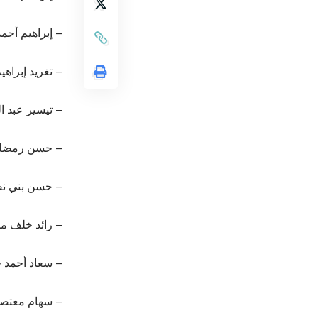
– إبراهيم أحم
– تغريد إبراهي
– تيسير عبد ال
– حسن رمضا
– حسن بني ن
– رائد خلف م
– سعاد أحمد 
– سهام معتصم