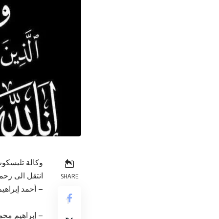
وكالة تليسكوب
انتقل الى رحمة
SHARE
– أحمد إبراهي
– إبراهيم مح