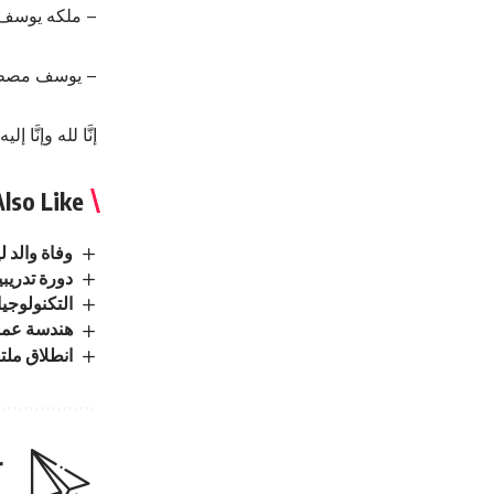
– ملكه يوسف
– يوسف مصطف
إنَّا لله وإنَّا إ
lso Like
وفاة والد 
دورة تدريب
التكنولوجيا
هندسة عمان
انطلاق ملت
r