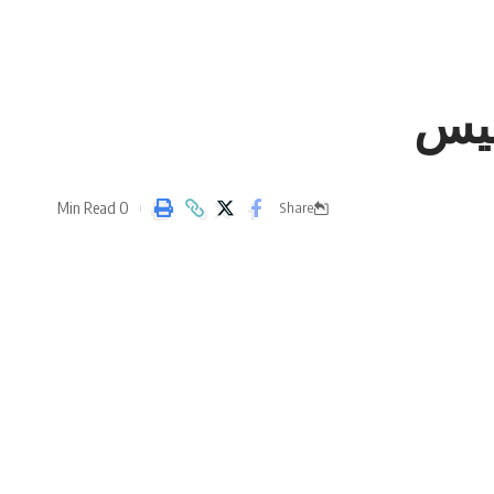
ميس
0 Min Read
Share