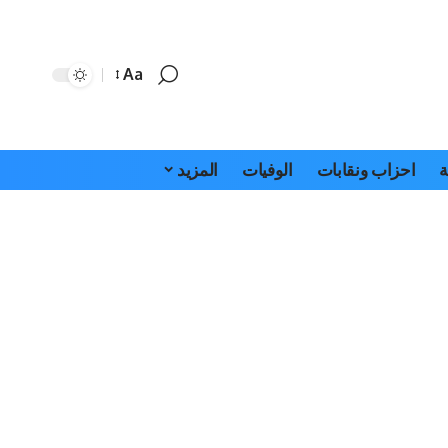
Aa
Font
Resizer
ة
احزاب ونقابات
الوفيات
المزيد