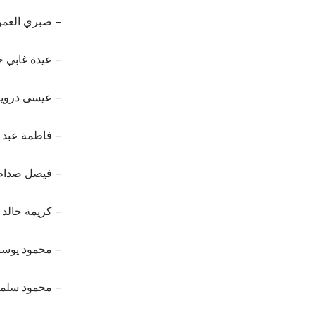
– صبري العمو
– عيدة غابي
– عيسى درويش
– فاطمة عبد ا
– فيصل صدام 
– كريمة خالد 
– محمود يوسف
– محمود سلما