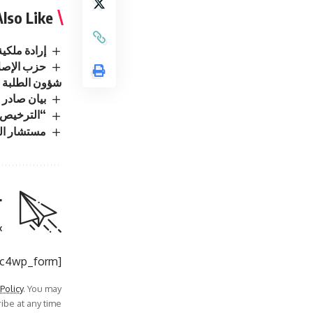
lso Like
إرادة ملكي
حزب الإصلا
شؤون الطلبة
بيان صادر 
“الترخيص” 
مستشار الم
r
.
[mc4wp_form]
 Policy
. You may
be at any time.