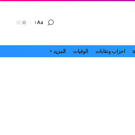
Aa
Font
Resizer
ة
احزاب ونقابات
الوفيات
المزيد