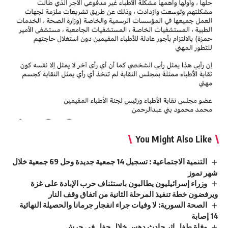
You Might Also Like
التنمية الاجتماعية : تسجيل 14 جمعية جديدة وحل 69 جمعية خلال
شهر تموز
وزراء إسرائيليون يطالبون باستئناف حرب الإبادة على غزة
ويرفضون خطة تنفيذ المرحلة الثانية من اتفاق وقف النار
الصحة السورية: لا وفيات جراء انفجار جرمانا والحصيلة النهائية
14 إصابة
وفاة طفل إثر حادث دهس خلال حفل في جرش