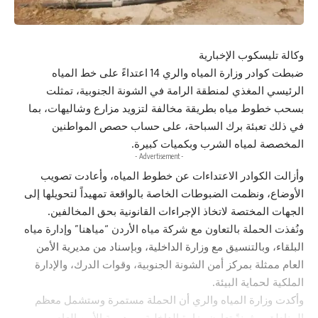
وكالة تليسكوب الإخبارية
ضبطت كوادر وزارة المياه والري 14 اعتداءً على خط المياه
الرئيسي المغذي لمنطقة الرامة في الشونة الجنوبية، تمثلت
بسحب خطوط مياه بطريقة مخالفة لتزويد مزارع وشاليهات، بما
في ذلك تعبئة برك السباحة، على حساب حصص المواطنين
المخصصة لمياه الشرب وبكميات كبيرة.
- Advertisement -
وأزالت الكوادر الاعتداءات عن خطوط المياه، وأعادت تصويب
الأوضاع، ونظمت الضبوطات الخاصة بالواقعة تمهيداً لتحويلها إلى
الجهات المختصة لاتخاذ الإجراءات القانونية بحق المخالفين.
ونُفذت الحملة بالتعاون مع شركة مياه الأردن “مياهنا” وإدارة مياه
البلقاء، وبالتنسيق مع وزارة الداخلية، وبإسناد من مديرية الأمن
العام ممثلة بمركز أمن الشونة الجنوبية، وقوات الدرك، والإدارة
الملكية لحماية البيئة.
وأكدت وزارة المياه والري أن الحملة مستمرة وستشمل معظم
المناطق، مثمنةً تعاون وزارة الداخلية، ومديرية الأمن العام،