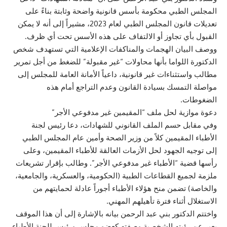
المجلس الطبي محكومة بأسس قانونية واضحة وثابتة بناءً على
تعديلات قانون المجلس الطبي لعام 2023، مشيراً إلى أنه لا يمكن
القبول بأي تجاوز أو الالتفاف على هذه الأسس تحت أي ظرف.
ووصف البيان الهجمات والمناكفات الإعلامية التي تستهدف شخص
الدكتورة اللواما بأنها محاولات “غير مقبولة” للضغط من أجل تمرير
مطالب واستثناءات غير قانونية، داعياً الأمانة العامة للمجلس إلى
مواصلة التمسك بسيادة القانون وعدم التراجع أمام هذه
الضغوطات.
دعوة موازية لحل ملف “المقيمين غير مدفوعي الأجر”
وفي مقابل حسم الملف القانوني للشهادات، دعا رئيس لجنة
الأطباء المقيمين كلاً من وزير الصحة وأمين عام المجلس الطبي
إلى توجيه الجهود لحل الأزمات العالقة للأطباء المقيمين، وعلى
رأسها قضية “الأطباء غير مدفوعي الأجر”. وطالب بإقرار تشريعات
ملزمة لجميع القطاعات الطبية (الحكومية، والعسكرية، والجامعية،
والخاصة) تضمن منح هؤلاء الأطباء أجوراً عادلة لحمايتهم من
الاستغلال أثناء فترة تأهيلهم المهني.
واختتم الدكتور بني عبد الرحمن بيانه بالإشارة إلى أن هذا الموقف
يعبر عن رؤيته الشخصية وصفته كعضو مجلس ورئيس للجنة الأطباء