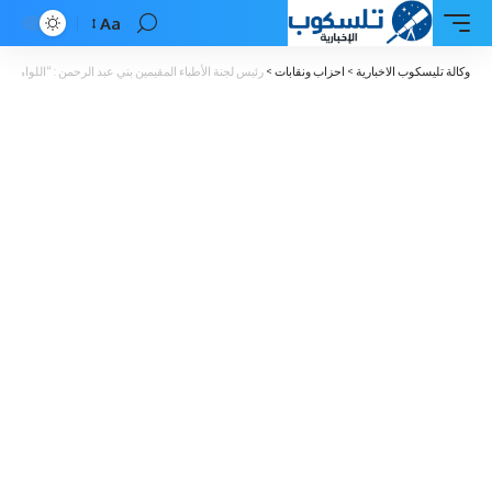
Aa
Font
Resizer
وكالة تليسكوب الاخبارية
>
احزاب ونقابات
>
رئيس لجنة الأطباء المقيمين بني عبد الرحمن : “اللواما”