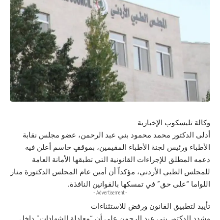
وكالة تليسكوب الإخبارية
أدلى الدكتور محمد محمود بني عبد الرحمن، عضو مجلس نقابة
الأطباء ورئيس لجنة الأطباء المقيمين، بموقفٍ حاسم أعلن فيه
دعمه المطلق للإجراءات القانونية التي تطبقها الأمانة العامة
للمجلس الطبي الأردني، مؤكداً أن أمين عام المجلس الدكتورة منار
اللواما “على حق” في تمسكها بالقوانين النافذة.
- Advertisement -
تأييد لتطبيق القانون ورفض للاستثناءات
وشدد الدكتور بني عبد الرحمن على أن “معادلة الشهادات” داخل