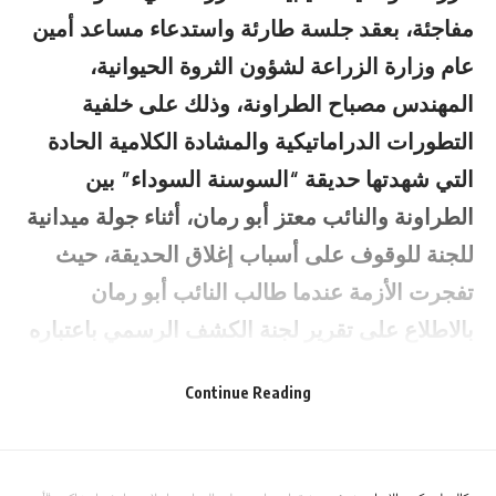
مفاجئة، بعقد جلسة طارئة واستدعاء مساعد أمين
عام وزارة الزراعة لشؤون الثروة الحيوانية،
المهندس مصباح الطراونة، وذلك على خلفية
التطورات الدراماتيكية والمشادة الكلامية الحادة
التي شهدتها حديقة “السوسنة السوداء” بين
الطراونة والنائب معتز أبو رمان، أثناء جولة ميدانية
للجنة للوقوف على أسباب إغلاق الحديقة، حيث
تفجرت الأزمة عندما طالب النائب أبو رمان
بالاطلاع على تقرير لجنة الكشف الرسمي باعتباره
وثيقة عامة تهم الرأي العام، وهو ما قوبل برفض
Continue Reading
قاطع من الطراونة الذي أقدم على “تمزيق”
التقرير أمام الحاضرين في لقطة وثقتها الكاميرات
وأثارت موجة عارمة من الجدل، هذا التصرف الذي