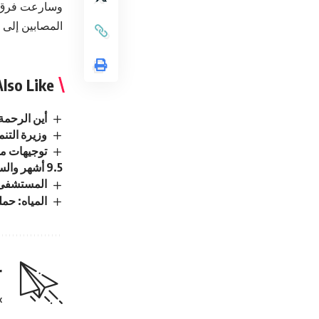
وسارعت فرق ا
المصابين إلى 
lso Like
أين الرحمة
وزيرة التن
توجيهات مل
9.5 أشهر والسلع الأساسية آمنة
المستشفى ا
المياه: حم
r
.