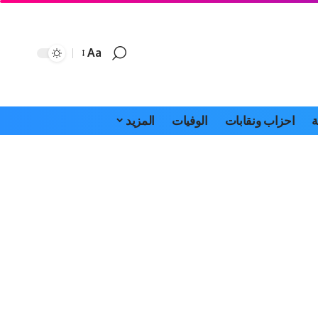
Aa
Font
Resizer
ة
احزاب ونقابات
الوفيات
المزيد