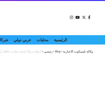
الرئيسية
محليات
عربي دولي
شركات
وكالة تليسكوب الاخبارية
>
Blog
>
رئيسي
>
3 وفيات و18 إصابة بحادث حافلة أردنية تقل معتمرين لبنانيين في درعا