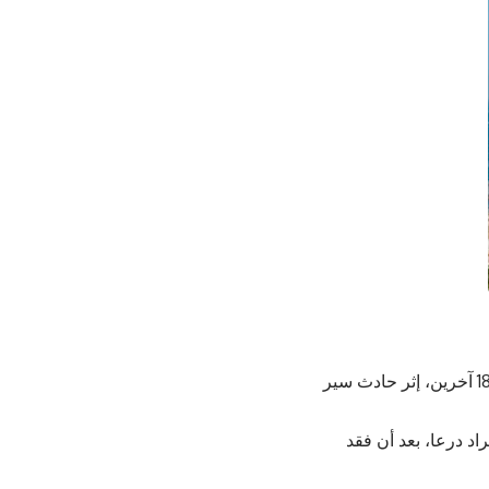
أفادت وسائل إعلام لبنانية وسورية بوفاة ثلاثة معتمرين لبنانيين وإصابة ما لا يقل عن 18 آخرين، إثر حادث سير
د درعا، بعد أن فقد