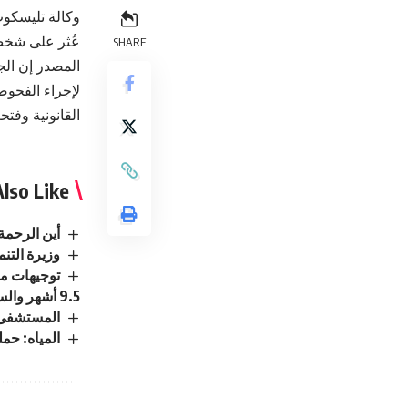
وكالة تليسكوب
عُثر على شخص 
SHARE
المصدر إن الج
لإجراء الفحوص
القانونية وفت
lso Like
أين الرحمة
وزيرة التن
توجيهات مل
9.5 أشهر والسلع الأساسية آمنة
المستشفى ا
المياه: حم