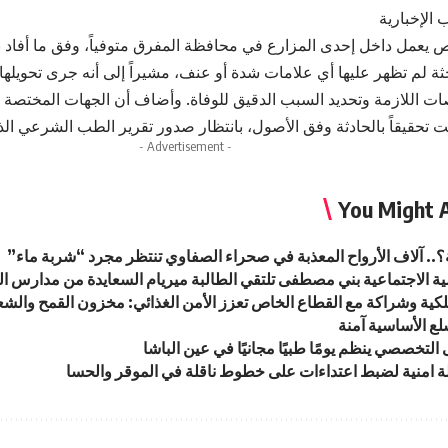
 الإخبارية
يعمل داخل إحدى المزارع في محافظة المفرق متوفياً، وفق ما أفاد 
ثة لم تظهر عليها أي علامات شدة أو عنف، مشيراً إلى أنه جرى تحويل
ات اللازمة وتحديد السبب الدقيق للوفاة. وأضاف أن الجهات المختصة 
حت تحقيقاً بالحادثة وفق الأصول، بانتظار صدور تقرير الطب الشرعي ا
- Advertisement -
You Might A
؟.. آلاف الأرواح المعذبة في صحراء الصفاوي تنتظر مجرد “شربة ماء”
مية الاجتماعية بني مصطفى تلتقي الطالبة ميريام السعايدة من مدارس ا
كية وشراكة مع القطاع الخاص تعزز الأمن الغذائي: مخزون القمح والشعي
لتخصصي ينظم يومًا طبيًا مجانيًا في عين الباشا
لة امنية لضبط اعتداءات على خطوط ناقلة في الموقر والحسا