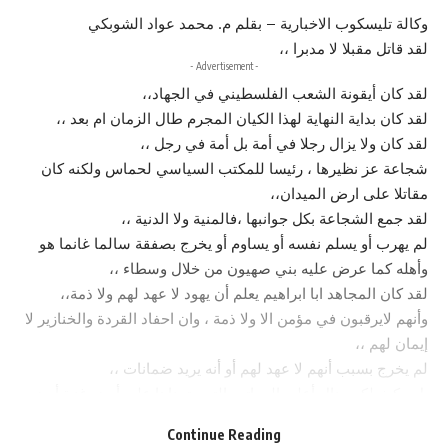
وكالة تليسكوب الاخبارية – بقلم م. محمد عواد الشوبكي
لقد قاتل مقبلا لا مدبرا ،،
- Advertisement -
لقد كان أيقونة الشعب الفلسطيني في الجهاد،،
لقد كان بداية النهاية لهذا الكيان المجرم طال الزمان ام بعد ،،
لقد كان ولا يزال رجلا في أمة بل أمة في رجل ،،
شجاعة عز نظيرها ، رئيسا للمكتب السياسي لحماس ولكنه كان
مقاتلا على ارض الميدان،،
لقد جمع الشجاعة بكل جوانبها ،فالمنية ولا الدنية ،،
لم يهرب أو يسلم نفسه أو يساوم أو يخرج بصفقة سالما غانما هو
وأهله كما عرض عليه بني صهيون من خلال وسطاء ،،
لقد كان المجاهد ابا ابراهيم يعلم أن يهود لا عهد لهم ولا ذمة،،
وأنهم لايرقبون في مؤمن الا ولا ذمة ، وان احفاد القردة والخنازير لا
إيمان لهم ،،
لم يخرج بسبب أنهم لا عهد لهم أو أنه يريد ضمانات ،،
بل مكث لكي ينال أعلى المراتب التي يتمناها على أرض غزة أرض
العزة وهو نيل أعلى المراتب وهو الشهادة في سبيل الله ،،
Continue Reading
وكل من يطعن بهذا الرجل ، فهو رعديد ، ولو كان يقاتل من اجل