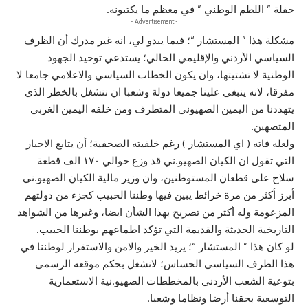
حفلة ” اللطم الوطني ” في معظم ما يكتبونه.
- Advertisement -
مشكلة هذا ” المستشار “؛ فيما يبدو لي، انه غير مدرك أن الظرف
السياسي الأردني والإقليمي الحالي؛ يستدعي توحيد الجهود
الوطنية لا تشتيتها، وان يكون الخطاب السياسي والاعلامي جامعا لا
مفرقا، لانه ينبغي علينا جميعا دولة وشعبا ان ننشغل بالخطر الذي
يتهددنا من اليمين الصهيوني المتطرف ومن خلفه اليمين الغربي
المتصهين.
ولعله فاته ( اي المستشار ) رغم خلفيته الصحفية؛ أن يتابع الاخبار
التي تقول ان الكيان الصهيو.ني قد وزع حوالي ١٧٠ الف قطعة
سلاح على قطعان المستوطنين، وان وزير مالية الكيان الصهيو.ني
أبرز أكثر من مرة خرائط يبين فيها وطننا الحبيب كجزء من دولتهم
المزعومة وله أكثر من تصريح بهذا الشأن ايضا، وغيرها من الشواهد
التاريخية الحديثة والقديمة التي تؤكد اطماعهم بوطننا الحبيب.
لو كان هذا ” المستشار “؛ يريد الخير والامن والاستقرار لوطننا في
هذا الظرف السياسي الحساس؛ لانشغل بحكم موقعه الرسمي
بتوعية الشعب الأردني بالمخططات الصهيو.نية الاستعمارية
التوسعية بحقنا أرضا ونظاما وشعبا.