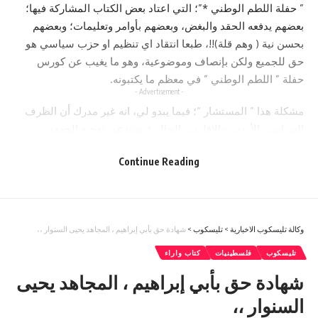
” حفلة اللطم الوطني *”؛ التي اعتاد بعض الكتاب المشاركة فيها؛
بعضهم يدفعه الحقد والبغض، وبعضهم بأوامر وتعليمات؛ وبعضهم
بحسن نية ( وهم قلة)!!، طبعا انتقاد اي تنظيم او حزب سياسي هو
حق للجميع ولكن بإنصاف وموضوعية، وهو ما يغيب عن كورس
حفلة ” اللطم الوطني ” في معظم ما يكتبونه.
- Advertisement -
مشكلة هذا ” المستشار “؛ فيما يبدو لي، انه غير مدرك أن الظرف
السياسي الأردني والإقليمي الحالي؛ يستدعي توحيد الجهود
الوطنية لا تشتيتها، وان يكون الخطاب السياسي والاعلامي جامعا لا
Continue Reading
مفرقا، لانه ينبغي علينا جميعا دولة وشعبا ان ننشغل بالخطر الذي
يتهددنا من اليمين الصهيوني المتطرف ومن خلفه اليمين الغربي
المتصهين.
ولعله فاته ( اي المستشار ) رغم خلفيته الصحفية؛ أن يتابع الاخبار
وكالة تليسكوب الاخبارية
>
تليسكوب
>
شهادة حق بأبي إبراهيم ، المجاهد يحيى السنوار ،،
التي تقول ان الكيان الصهيو.ني قد وزع حوالي ١٧٠ الف قطعة
سلاح على قطعان المستوطنين، وان وزير مالية الكيان الصهيو.ني
تليسكوب
فلسطينيات
كتاب واراء
أبرز أكثر من مرة خرائط يبين فيها وطننا الحبيب كجزء من دولتهم
شهادة حق بأبي إبراهيم ، المجاهد يحيى
المزعومة وله أكثر من تصريح بهذا الشأن ايضا، وغيرها من الشواهد
السنوار ،،
التاريخية الحديثة والقديمة التي تؤكد اطماعهم بوطننا الحبيب.