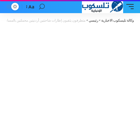
Aa
Font
Resizer
وكالة تليسكوب الاخبارية
>
رئيسي
>
متطرفون يثقبون إطارات شاحنتين أردنيتين محملتين بالمساعدات