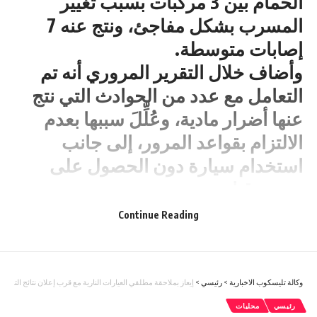
الحمام بين 3 مركبات بسبب تغيير
المسرب بشكل مفاجئ، ونتج عنه 7
إصابات متوسطة.
وأضاف خلال التقرير المروري أنه تم
التعامل مع عدد من الحوادث التي نتج
عنها أضرار مادية، وعُلِّلَ سببها بعدم
الالتزام بقواعد المرور، إلى جانب
استخدام سيارة دون الحصول على
رخصة قيادة.
من جانبه، قال الملازم ليث فريحات إنه
Continue Reading
تم التعامل يوم أمس مع حادث بين 4
مركبات على طريق الزرقاء-عمان، نتج
عنه عائق مروري، دون إصابات، وعُلِّلَ
وكالة تليسكوب الاخبارية
>
رئيسي
>
إيعاز بملاحقة مطلقي العيارات النارية مع قرب إعلان نتائج التوجي
سبب الحادث بعدم ترك مسافة الأمان
رئيسي
محليات