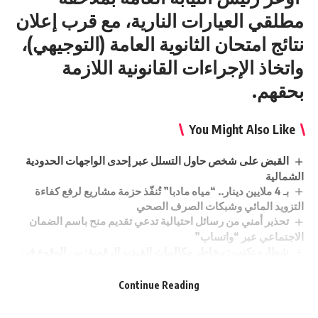
مطلقي العيارات النارية، مع قرب إعلان
نتائج امتحان الثانوية العامة (التوجيهي)،
واتخاذ الإجراءات القانونية اللازمة
بحقهم.
You Might Also Like
القبض على شخص حاول التسلل عبر إحدى الواجهات الحدودية
الشمالية
بـ 4 ملايين دينار.. “مياه مادبا” تُنفّذ حزمة مشاريع لرفع كفاءة
التزويد المائي وشبكات الصرف الصحي
تحذير أمني من رسائل احتيالية تدعي تقديم منح باسم الضمان
الاجتماعي عبر “واتساب”
شطاره تكتب : مخاطر مكالمات الفيديو الرقمية: بين الوقوع في
جناية هتك العرض والضوابط الشرعية
صراع مع الوقت في الجفر: الفرق الفنية تسابق الزمن لإصلاح
Continue Reading
اعتداء ضخم على خط “الديسي” وتفادي قطع المياه