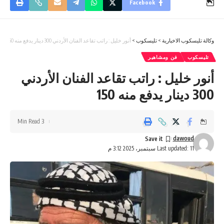
Facebook
وكالة تليسكوب الاخبارية
>
تليسكوب
>
أنور خليل : راتب تقاعد الفنان الأردني 300 دينار يدفع منه 150
تليسكوب
فن ومشاهير
أنور خليل : راتب تقاعد الفنان الأردني
300 دينار يدفع منه 150
3 Min Read
dawoud
Last updated: 11 سبتمبر، 2025 3:12 م