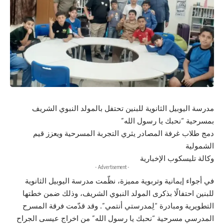
مدرسة اليوبيل الثانوية للبنين تحتفل بالمولد النبوي الشريف
بمسرحية “نحبك يا رسول الله”
دمج طلاب غرفة المصادر يثري التجربة المسرحية ويعزز قيم
الشمولية
وكالة تليسكوب الإخبارية
- Advertisement -
في أجواء إيمانية وتربوية مميزة، نظّمت مدرسة اليوبيل الثانوية
للبنين احتفالًا بذكرى المولد النبوي الشريف، وذلك ضمن خطتها
التطويرية ومبادرة “لِمدرستي أنتمي”. وقد قدّمت فرقة المسرح
المدرسي مسرحية “نحبك يا رسول الله” من اخراج عيسى الجراح