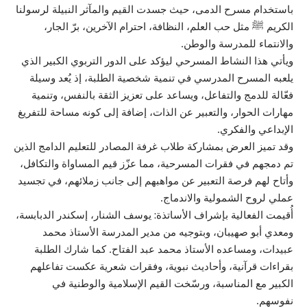
باستخدام مسرح الدمى، حيث جسدت القيم والمآثر النبيلة لرسولنا
الكريم ﷺ مثل حب العلم، النظافة، احترام الآخرين، برّ الجار،
والانتماء للمدرسة والوطن.
ويأتي هذا النشاط المسرحي ليؤكد على الدور التربوي الكبير الذي
يلعبه المسرح المدرسي في تنمية شخصية الطلبة، إذ يُعد وسيلة
فعّالة للدمج والتفاعل، ويساعد على تعزيز الثقة بالنفس، وتنمية
مهارات الحوار، والتعبير عن الذات، إضافة إلى كونه مساحة للتفريغ
الإبداعي والفكري.
وقد تميز العرض بمشاركة طلاب غرفة المصادر للتعليم الدامج الذين
تم دمجهم في فقرات المسرحية، مما عزّز قيم المساواة والتكافل،
وأتاح لهم فرصة التعبير عن مواهبهم إلى جانب زملائهم، في تجسيد
عملي لروح الشمولية والاندماج.
أُقيمت الفعالية بإشراف الأساتذة: يوسف الشنار، إسكندر الدبابسة،
ومعدي أبو صهيبان، وبتوجيه من مدير المدرسة الأستاذ محمد
عبيدات، ومساعده الأستاذ محمد عبد الفتاح. كما شارك الطلبة
بقراءات قرآنية، وأحاديث نبوية، وفقرات شعرية عكست تفاعلهم
الكبير مع المناسبة، ورسّخت القيم الإسلامية والوطنية في
نفوسهم.