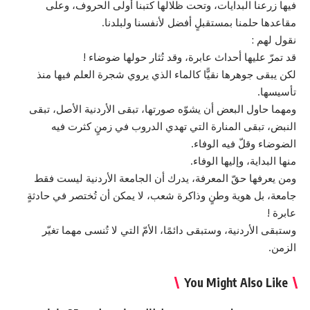
فيها زرعنا البدايات، وتحت ظلالها كتبنا أولى الحروف، وعلى
مقاعدها حلمنا بمستقبلٍ أفضل لأنفسنا ولبلدنا.
نقول لهم :
قد تمرّ عليها أحداث عابرة، وقد تُثار حولها ضوضاء !
لكن يبقى جوهرها نقيًّا كالماء الذي يروي شجرة العلم فيها منذ
تأسيسها.
ومهما حاول البعض أن يشوّه صورتها، تبقى الأردنية الأصل، تبقى
النبض، تبقى المنارة التي تهدي الدروب في زمنٍ كثرت فيه
الضوضاء وقلّ فيه الوفاء.
منها البداية، وإليها الوفاء.
ومن يعرفها حقّ المعرفة، يدرك أن الجامعة الأردنية ليست فقط
جامعة، بل هوية وطنٍ وذاكرة شعب، لا يمكن أن تُختصر في حادثةٍ
عابرة !
وستبقى الأردنية، وستبقى دائمًا، الأمّ التي لا تُنسى مهما تغيّر
الزمن.
You Might Also Like