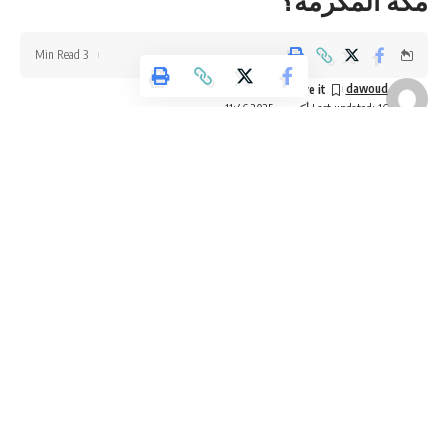
مكة المكرمة؟
أمام سيدي جلالة الملك .. أهمية توسيع شمولية مهام وصلاحيات
مجلس الأمن القومي
رؤية سياسية حول ركائز الدولة الأردنية الهاشمية في علاقاتها مع
3 Min Read
الدول، بالأخص مع دول الجوار.
dawoud
Last updated: 16 أكتوبر، 2025 11:46 م
Sign Up For Daily Newsletter
Be keep up! Get the latest breaking news delivered
straight to your inbox.
[mc4wp_form]
By signing up, you agree to our
Terms of Use
and acknowledge the data practices in
our
Privacy Policy
. You may unsubscribe at any time.
Facebook
وكالة تليسكوب الاخبارية
أعلن ولي العهد السعودي رئيس مجلس الوزراء رئيس مجلس إدارة