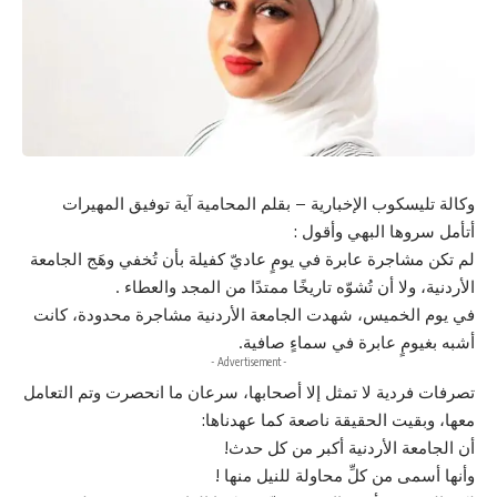
وكالة تليسكوب الإخبارية – بقلم المحامية آية توفيق المهيرات
أتأمل سروها البهي وأقول :
لم تكن مشاجرة عابرة في يومٍ عاديّ كفيلة بأن تُخفي وهَج الجامعة
الأردنية، ولا أن تُشوّه تاريخًا ممتدًا من المجد والعطاء .
في يوم الخميس، شهدت الجامعة الأردنية مشاجرة محدودة، كانت
أشبه بغيومٍ عابرة في سماءٍ صافية.
- Advertisement -
تصرفات فردية لا تمثل إلا أصحابها، سرعان ما انحصرت وتم التعامل
معها، وبقيت الحقيقة ناصعة كما عهدناها:
أن الجامعة الأردنية أكبر من كل حدث!
وأنها أسمى من كلِّ محاولة للنيل منها !