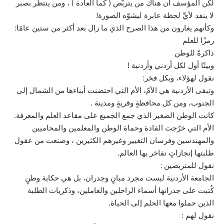
لكن المؤسف أن هناك من يتربّص ( كما العادة ) ، ومن ينتظر بصبر
لا ينفد لأيِّ لحظة عابرة ليشوّه الصورة!
وكأنهم يغارون من هذا الصرح الذي ما زال بعد أكثر من ستين عامًا:
رمزًا للعلم
ذاكرةً للوطن
وبيتًا أول لكل أردني وأردنية !
نقول لهؤلاء، وبكل فخر:
وتبقى الأردنية هي الأمّ، الأم التي احتضنت أبناءها من الشمال إلى
الجنوب، ومن كل محافظةٍ وقريةٍ ومدينة .
كانت الوطن الصغير الذي جمع الجميع على مقاعد العلم والمعرفة.
الأم التي خرّجت القادة وحماة الوطن والمعلمين والمحاميين
والمهندسين وفرسان التغيير وغيرهم الكثيرين ، وصنعت من عقول
طلبتها إنجازاتٍ نفاخر بها العالم.
نقول للمتربصين :
الجامعة الأردنية ليست مجرد مبانٍ وجدران، بل هي حكاية وطنٍ
كُتبت على جدرانها أسماء الراحلين والعاملين، وذكريات الطلبة
الذين حملوا معها الحلم إلى الحياة.
نقول لهم :