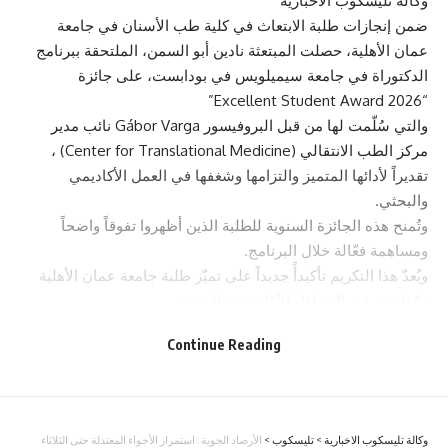
وكالة تليسكوب الاخبارية
ضمن إنجازات طلبة الابتعاث في كلية طب الأسنان في جامعة
عمان الأهلية، حصلت المبتعثة نادين أبو السمن، الملتحقة ببرنامج
الدكتوراة في جامعة سيميلويس في بودابست، على جائزة
“Excellent Student Award 2026”
والتي سُلّمت لها من قبل البروفيسور Gábor Varga نائب مدير
مركز الطب الانتقالي (Center for Translational Medicine) ،
تقديراً لأدائها المتميز والتزامها وشغفها في العمل الأكاديمي
والبحثي.
وتُمنح هذه الجائزة السنوية للطلبة الذين أظهروا تفوقاً واضحاً
ومساهمة فعّالة خلال البرنامج.
ويُعدّ هذا التكريم تأكيدأً جديداً على تميّز طلبة جامعة عمان الأهلية
وكفاءتهم في المحافل الأكاديمية والبحثية.
- Advertisement -
Continue Reading
وكالة تليسكوب الاخبارية
>
تليسكوب
>
الأرصاد الجوية : استمرار الأجواء المعتدلة حتى الثلاثاء