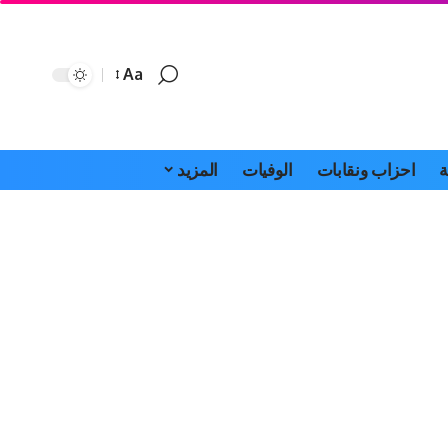
Aa
Font
Resizer
ة
احزاب ونقابات
الوفيات
المزيد