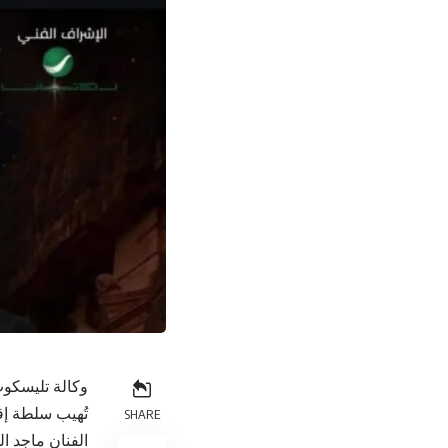
وكالة تليسكوب
تُهيب سلطة إق
SHARE
الفنان ماجد ا