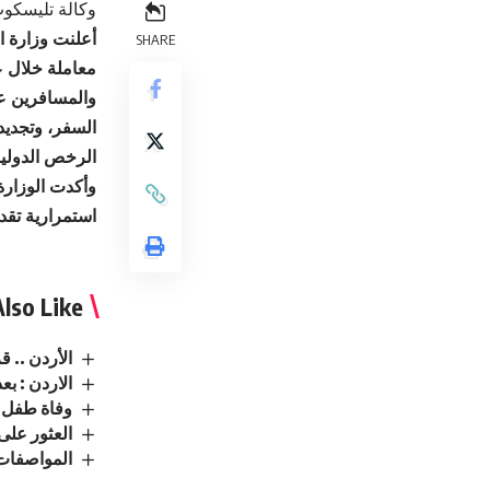
وكالة تليسكوب
SHARE
معاملة خلال ع
والمسافرين عل
السفر، وتجديد 
الرخص الدولية
استمرارية تقد
lso Like
الأردن .. قرض مال
الاردن : بعد تطابق الـDNA.. تثبيت حكم با
وفاة طفل 
العثور على
المواصفات: إتلاف 27 ألف حبل زينة وسلا