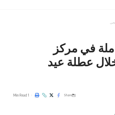
د الرقمي والريادة: إنجاز 2545 معاملة في مركز
خلال عطلة عيد
1 Min Read
Share