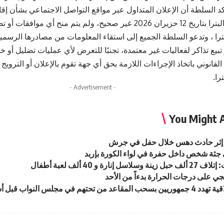
كد السلطة أن الإعلان المتداول عبر مواقع التواصل الاجتماعي بشأن إق
المهندس في البترا بتاريخ 12 حزيران 2026 غير صحيح، ولم يتم منح أي 
بترا ، وتدعو السلطة الجميع إلى استقاء المعلومات من مصادرها الرسمي
تبيع تذاكر لفعاليات غير معتمدة، تجنبًا للتعرض لأي عمليات تضليل أو خ
لقانوني باتخاذ الإجراءات اللازمة بحق أي جهة تقوم بالإعلان أو التروي
را.
- Advertisement -
You Might A
إثر حادث دهس خلال حفل في جرش
 جثة شخص داخل حفرة في لواء الكورة بإربد
سل إنارة و 40 ألف لعبة أطفال
يجي على درجات الحرارة بدءاً من الأحد
تهم في مجلس النواب قبل أشهر من الانتخابات