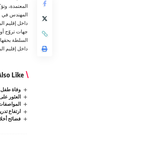
المعتمدة، وتؤ
داخل إقليم ال
جهات تروّج أو 
السلطة بحقها ا
داخل إقليم البت
lso Like
وفاة طفل 
العثور على
المواصفات: إتلاف 27 ألف حبل زينة وسلا
ارتفاع تدر
فضائح أخلاقية تهدد 4 جمهوريين بسحب المقاعد من تح