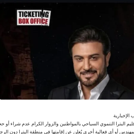
 الإخبارية
ليم البترا التنموي السياحي بالمواطنين والزوار الكرام عدم شراء أو حج
لمهندس أو أي فعالية أخرى يُعلن عن إقامتها في منطقة البترا دون الرج