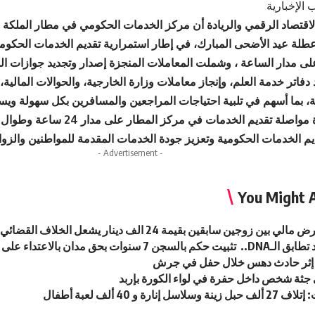
 الإخبارية
طلة عيد الأضحى المبارك، في إطار استمرارية تقديم الخدمات الحكومي
ى مدار الساعة ، وشملت المعاملات المنجزة إصدار وتجديد جوازات ال
دفاتر خدمة العلم، وإنجاز معاملات وزارة الخارجية، والحوالات المالية، 
، بما أسهم في تلبية احتياجات المراجعين والمسافرين بكل سهولة ويسر
وأكدت الوزارة مواصلة تقديم الخدمات في
يم الخدمات الحكومية وتعزيز جودة الخدمات المقدمة للمواطنين والزوا
- Advertisement -
You Might A
ي بين زوجين سابقين بقيمة 24 الف دينار يشعل الخلاف القضائي
لسجن 7 سنوات بحق مدان بالاعتداء على طفل
إثر حادث دهس خلال حفل في جرش
 جثة شخص داخل حفرة في لواء الكورة بإربد
سل إنارة و 40 ألف لعبة أطفال