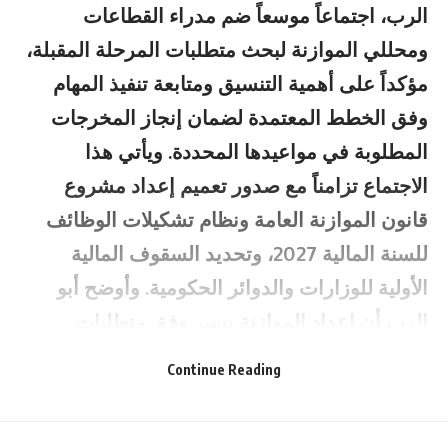
الرب، اجتماعاً موسعاً ضم مدراء القطاعات
ومحللي الموازنة لبحث متطلبات المرحلة المقبلة،
مؤكداً على أهمية التنسيق ومتابعة تنفيذ المهام
وفق الخطط المعتمدة لضمان إنجاز المخرجات
المطلوبة في مواعيدها المحددة. ويأتي هذا
الاجتماع تزامناً مع صدور تعميم إعداد مشروع
قانون الموازنة العامة ونظام تشكيلات الوظائف
للسنة المالية 2027، وتحديد السقوف المالية
الأولية للوزارات والدوائر الحكومية. وأوضح أبو
الرب أن إعداد الموازنة يسير وفق متطلبات
الإصلاح المالي والاقتصادي ليتماشى مع الأولويات
Continue Reading
الوطنية وأهداف المرحلة الثانية من رؤية التحديث
الاقتصادي وخارطة تحديث القطاع العام ضمن