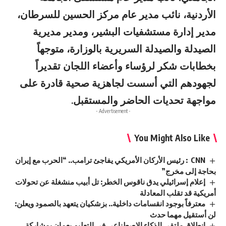
الأردنية، نائب مدير عام مركز الحسين للسرطان،
مدير إدارة مستشفيات البشير، ومدير مديرية
الصيدلة والصيدلة السريرية بالوزارة، متوجهاً
بخطابات شكر لرؤساء وأعضاء اللجان تقديراً
لجهودهم التي أسست لجاهزية صحية قادرة على
مواجهة تحديات الحاضر والمستقبل.
- Advertisement -
You Might Also Like
CNN : رئيس الأركان الأمريكي يفاجئ ترامب.. “الحرب مع إيران
بحاجة إلى مخرج”
إعلام إسرائيلي يدق ناقوس الخطر: تل أبيب منشغلة عن تحولات
أمريكية قد تقلب المعادلة
معترفاً بوجود انقسامات داخلية.. بزشكيان يتعهد بالصمود ويعلن:
لن أستقيل مهما حدث
انطلاق ملتقى الذكاء الاصطناعي في التعليم بعمان بمشاركة