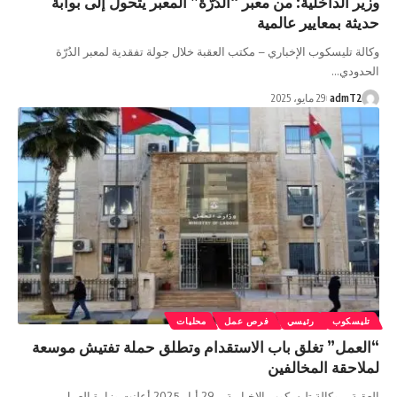
وزير الداخلية: من معبر “الدُرّة” المعبر يتحول إلى بوابة
حديثة بمعايير عالمية
وكالة تليسكوب الإخباري – مكتب العقبة خلال جولة تفقدية لمعبر الدُرّة
الحدودي…
admT2
29 مايو، 2025
تليسكوب
رئيسي
فرص عمل
محليات
“العمل” تغلق باب الاستقدام وتطلق حملة تفتيش موسعة
لملاحقة المخالفين
العقبة – وكالة تليسكوب الإخبارية – 29 أيار 2025 أعلنت وزارة العمل،…