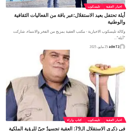
اخبار العقبة
تليسكوب
أيلة تحتفل بعيد الاستقلال:عبر باقة من الفعاليات الثقافية
والوطنية
وكالة تليسكوب الاخبارية - مكتب العقبة بمزيج من الفخر والانتماء، شاركت
"أيلة"…
admT2
25 مايو، 2025
اخبار العقبة
تليسكوب
كتاب واراء
في ذكرى الاستقلال الـ79: العقبة تجسيدٌ حيّ للرؤية الملكية