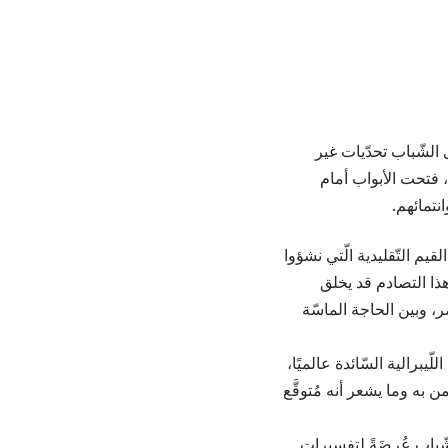
ى الشّباب تحدّيات غير
، فتحت الأبواب أمام
نتمائهم.
يم التّقليدية الّتي نشؤوا
هذا التصادم قد يخلق
، وبين الحاجة الماسّة
برالية السّائدة عالميًا،
ن به وما يشعر أنه مُتوقَّع
لشّباب عُرضَةً لتفسيرات