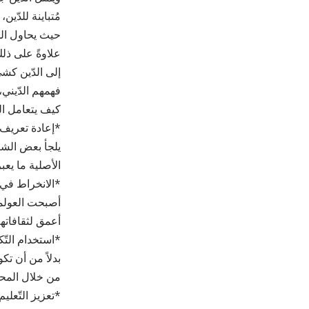
مُتباينة للدّين
حيث يحاول الشّ
علاوةً على ذلك
إلى الدّين كشي
فهمهم الدّيني،
كيف يتعامل الش
*إعادة تعريف 
يلجأ بعض الشب
الأصلية ما يعب
*الانخراط في ا
أصبحت العولمة
أعمق لثقافاته
*استخدام التّك
بدلاً من أن تكو
من خلال المحت
*تعزيز التّعليم