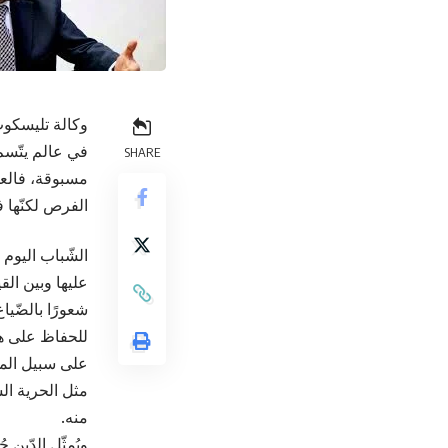
وكالة تليسكوب
في عالم يتّسم ب
SHARE
مسبوقة، فالعول
الفرص لكنّها 
الشّباب اليوم 
عليها وبين الق
شعورًا بالضّيا
للحفاظ على هويّ
على سبيل المثا
مثل الحرية الش
منه.
ويُمثّل الدّين 