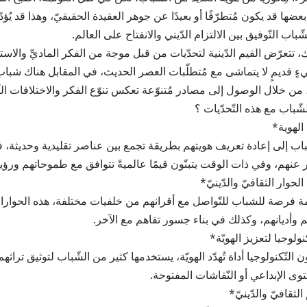
، بعضها قد يكون مُتطرّفًا أو بعيدًا عن جوهر العقيدة الحقيقيّ، وهذا قد يُؤ
باب التّوفيق بين الالتزام الدّيني والانفتاح على العالم.
، تتعرّض القيم الدّينية لتحدّيات من قبل موجة من الفكر الماديِّ والاستهلا
ءٍ قديمٍ لا يتماشى مع مُتطلّبات العصر الحديث، في المقابل هناك شباب
 من خلال الوصول إلى مصادر مُتنوّعة تعكس تنوّع الفكر والاختلافات الث
ّباب مع هذه التّحدّيات ؟
الهوية*
اب إلى إعادة تعريف هويتهم بطريقة تجمع بين عناصر تقليدية وحديثة، ف
ر عنهم، وفي ذات الوقت يتبنّون قيمًا عالميةً تتوافق مع طموحاتهم ورؤي
لحوار الثقافيّ والدّينيّ*
 فرصة للشباب للتّواصل مع أقرانهم من خلفيات مختلفة، هذه الحوار
م وأديانهم، وكذلك في بناء جسور تفاهم مع الآخر.
نولوجيا لتعزيز الهويّة*
ن التّكنولوجيا أداة تُهدّد الهويّة، يستخدمها كثير من الشّباب لتوثيق تراثه
وى الإبداعي أو النّقاشات المفتوحة.
 الثقافيّ والدّينيّ*