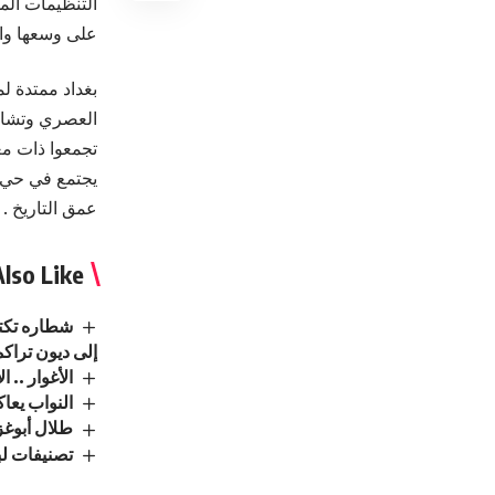
التنظيمات الم
على وسعها وا
العصري وتشاهد
تجمعوا ذات معا
يجتمع في حي أ
عمق التاريخ . 
lso Like
شطاره تكتب
إلى ديون تراكم
الأغوار ..
النواب يعا
طلال أبوغز
تصنيفات ل