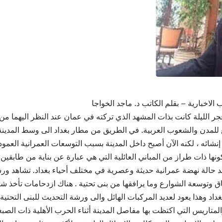
الاخبارية – بقلم الكاتب د. ماجد الخواجا
ر الليلة كانت بذات المشهد الذي تركته في عمان عند النظر اليهما من ا
 للمدن والشعوب العربية. في الطريق من مطار بغداد الى وسط المدين
 إنشائه ، لكنه الآن أصبح داخل المدينة بسبب التوسعات العمرانية العمود
ونها ذات طراز من المباني العائلية التي هي عبارة عن بناية من طابقين
 حالة نهضة عمرانية حديثة وعصرية في مختلف أحياء بغداد. تشاهد ور
اق وتوسعة الشوارع وما يرافقها من بنى تحتية . هناك ازدحامات تأخذ 
اد وهذا يعود لعديد المركبات الهائل والى ورشة التحديث للبنى التحتية ف
لمتاريس التي اكتظت بها مفاصل المدينة أثناء الحرب الأهلية ذات الصبغ