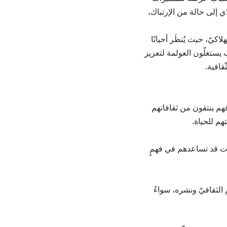
دّي إلى حالة من الإرتباك،
كيّ، حيث يُنظَر أحيانًا
 يستغلّون العولمة لتعزيز
ّقافية.
هم ينتقون من ثقافاتهم
تهم للحياة.
ات قد تساعدهم في فهمٍ
م الثقافيّ ونشره، سواءً