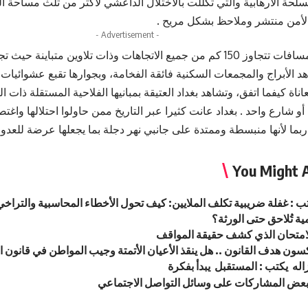
سلحة الارهابية والتي تكللت بالاختلال الداعشي لأكثر من ثلث مساحة ا
لأمن منتشر وملاحظ بشكل مريح .
- Advertisement -
بغداد ممتدة لمسافات تتجاوز 150 كم من جميع الاتجاهات وذات تلاوين متباين
 الأبراج والمجمعات السكنية فائقة الفخامة، وبجوارها تقبع عشوائيات
ناة كيفما اتفق، وتشاهد بغداد العتيقة بمبانيها الفلاحية المستقلة ذات ال
و شارع واحد . بغداد عانت كثيرا عبر التاريخ ممن حاولوا احتلالها واغ
ربما لأنها منبسطة وممتدة على جانبي نهر دجلة بما يجعلها عرضة للعدوان
You Might A
 : غفلة ضريبية تكلف الملايين: كيف تحول الأخطاء المحاسبية والتراخ
ية تُلاحق حتى الورثة؟
 الامتحان الذي كشف حقيقة المواقف
كسون هدف القانون .. هل ينقذ الأعيان الأتمتة وجيب المواطن في قانون ال
اله يكتب : المستقبل يبدأ بفكرة
بعض المشاركات على وسائل التواصل الاجتماعي