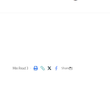
3 Min Read
Share