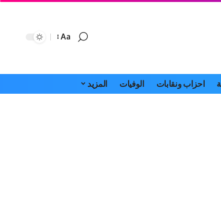
Aa
Font
Resizer
ة
احزاب ونقابات
الوفيات
المزيد