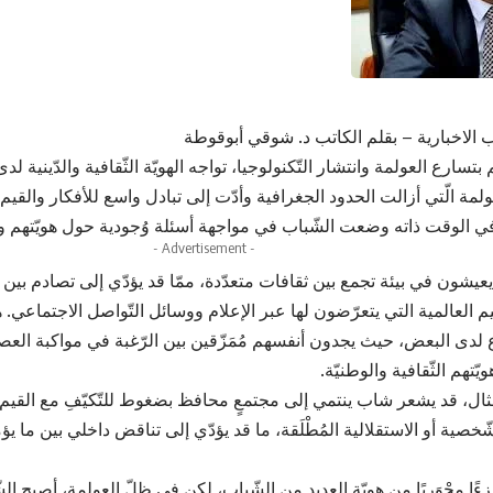
 الاخبارية – بقلم الكاتب د. شوقي أبوقوطة
تسارع العولمة وانتشار التّكنولوجيا، تواجه الهويّة الثّقافية والدّينية لد
مة الّتي أزالت الحدود الجغرافية وأدّت إلى تبادل واسع للأفكار والقيم
في الوقت ذاته وضعت الشّباب في مواجهة أسئلة وُجودية حول هويّتهم وا
- Advertisement -
يعيشون في بيئة تجمع بين ثقافات متعدّدة، ممّا قد يؤدّي إلى تصادم بين الق
يم العالمية التي يتعرّضون لها عبر الإعلام ووسائل التّواصل الاجتماعي. 
ع لدى البعض، حيث يجدون أنفسهم مُمَزّقين بين الرّغبة في مواكبة العصر
تهم الثّقافية والوطنيّة.
ل، قد يشعر شاب ينتمي إلى مجتمعٍ محافظ بضغوط للتّكيّفِ مع القيم اللّي
ّخصية أو الاستقلالية المُطْلَقة، ما قد يؤدّي إلى تناقض داخلي بين ما يؤم
جُزءًا مِحْوَريًا من هويّة العديد من الشّباب، لكن في ظلّ العولمة، أصبح ا